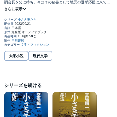
調会長を父に持ち、今はその秘書として地元の選挙応援に来てい
た。彼らはそれぞれの仕事で上を目指そうと誓い合う。だが、選
©2022 Shunichi Doba (P)2023 Hayakawa Publishing Inc.
挙に勝つために清濁併せ呑む覚悟の田岡と、不正を許さずスクー
プを狙う高樹、友人だった二人の道は大きく分かれようとしてい
た……大河政治マスコミ小説三部作開幕!
本タイトルには付属資料・PDFが用意されています。ご購入後、
PCサイトのライブラリー、またはアプリ上の「目次」からご確認
ください。
大衆小説
現代文学
シリーズを続ける