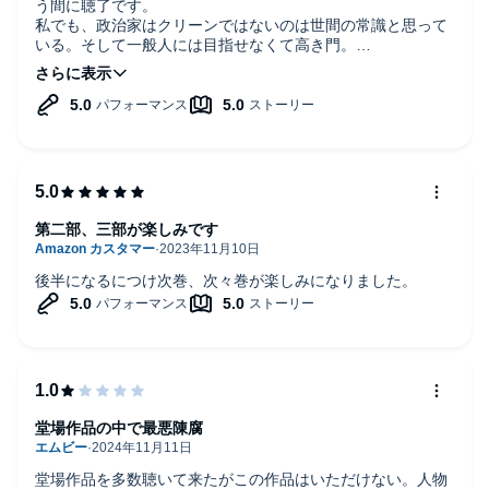
う間に聴了です。
私でも、政治家はクリーンではないのは世間の常識と思って
いる。そして一般人には目指せなくて高き門。
一体どこでどう間違ってしまったのか。自分に都合の良い後
継者ではなく、本当に日本を良くしたいと考えられる有能な
人に政治家になってもらえるシステムはどうやったらできる
のかと思う。
そんな汚職選挙が常識となっている昭和の政治に立ち向かう
記者高樹。
ただならぬ決意や思いが交差するストーリーだった。
第二部、三部が楽しみです
後半になるにつけ次巻、次々巻が楽しみになりました。
堂場作品の中で最悪陳腐
堂場作品を多数聴いて来たがこの作品はいただけない。人物