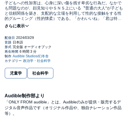
子どもへの性加害は、心身に深い傷を残す卑劣な行為だ。なかで
も問題なのが、顔見知りやＳＮＳ上にいる〝普通の大人″が子ども
と信頼関係を築き、支配的な立場を利用して性的な接触をする性
的グルーミング（性的懐柔）である。「かわいいね」「君は特別
だ」などと言葉巧みに近づく性的グルーミングでは、子ども本人
©AKIYOSHI SATO, GENTOSHA 2023 (P)2024 Audible, Inc.
が性暴力だと思わず、周囲も気づきにくいため、被害はより深刻
になる。加害者は何を考え、どんな手口で迫るのか。子どもの異
変やＳＯＳをいかに察知するか。性犯罪者治療の専門家が、子ど
もを守るために大人や社会がなすべきことを提言する。
本タイトルには付属資料・PDFが用意されています。ご購入後、
PCサイトのライブラリー、またはアプリ上の「目次」からご確認
ください。
児童学
社会科学
Audible制作部より
「ONLY FROM audible」とは、Audibleのみが提供・販売するデ
ジタル音声作品です（オリジナル作品や、独自ナレーション作品
等）。