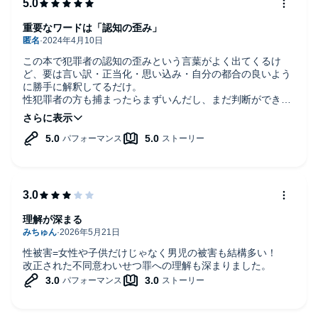
重要なワードは「認知の歪み」
この本で犯罪者の認知の歪みという言葉がよく出てくるけ
ど、要は言い訳・正当化・思い込み・自分の都合の良いよう
に勝手に解釈してるだけ。
性犯罪者の方も捕まったらまずいんだし、まだ判断ができな
い一桁代の子供を狙う可能性が高いので、子供を持ったら小
学生に上がった時に性加害の訓練が必要。近づいてきたら警
戒。声かけてきたら警戒。触れてきたら即逃げるか大声。
理解が深まる
性被害=女性や子供だけじゃなく男児の被害も結構多い！
改正された不同意わいせつ罪への理解も深まりました。