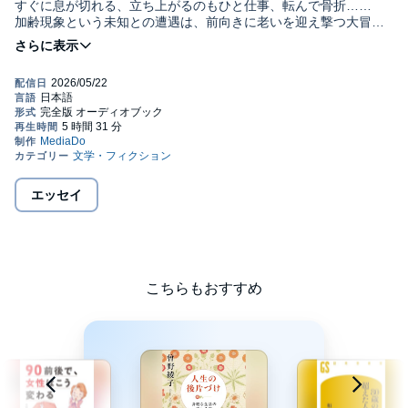
すぐに息が切れる、立ち上がるのもひと仕事、転んで骨折……
加齢現象という未知との遭遇は、前向きに老いを迎え撃つ大冒険
の始まり。
介護や認知症、老後のお金など、年とともに増えるさまざまな不
安は笑ってはねのけましょう。
高齢社会の専門家が人生100年時代を生きるすべての人に贈る88
の知恵。
ユーモア満載のベストセラーを最新データにあらため、「猫との
老い暮らし」エッセイを増補した決定版。©2026 Keiko Higuchi
Published in Japan by CHUOKORON-SHINSHA. INC. (P)2026
MEDIA DO Co.,Ltd.
エッセイ
こちらもおすすめ