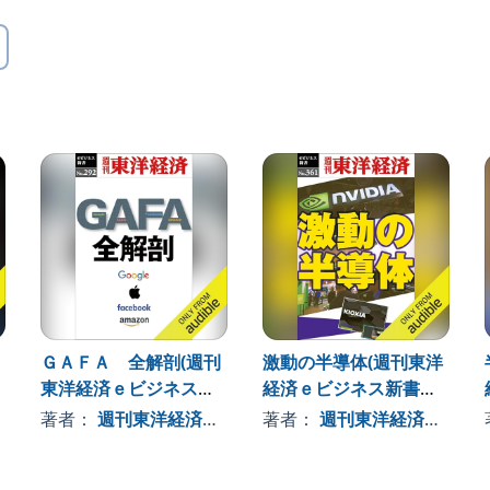
洋経済独自リポートを緊急出版！
の戦略は？すべてが分かる！
「東洋経済メーリングブック」全６回のうち、５・６章
le, Inc.
ＧＡＦＡ 全解剖(週刊
激動の半導体(週刊東洋
東洋経済ｅビジネス新
経済ｅビジネス新書Ｎ
書Ｎo.292)
o.361)
著者：
週刊東洋経済編集部
著者：
週刊東洋経済編集部