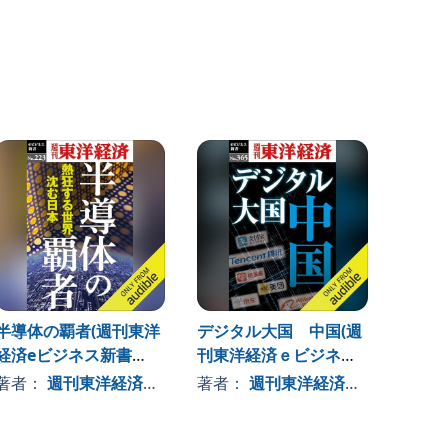
半導体の覇者(週刊東洋
デジタル大国 中国(週
怒涛の
経済eビジネス新書
刊東洋経済ｅビジネス
刊東洋
No.223)
新書Ｎo.365)
新書Ｎo
著者：
週刊東洋経済編集部
著者：
週刊東洋経済編集部
著者