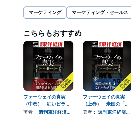
★ファーウェイへの禁輸措置を正確に見通した、東
マーケティング
マーケティング・セールス
★技術覇権を左右する半導体と知的財産、巨大企業
（この電子書籍は、２０１９年２月に配信開始した
こちらもおすすめ
を再編集したものです）©東洋経済新報社 (P)2020 Audib
ファーウェイの真実
ファーウェイの真実
（中巻） 紅いピラミ
（上巻） 米国の「制
ッドに組み込まれた日
裁」はこれからが本番
著者：
週刊東洋経済編集部
著者：
週刊東洋経済編集部
本(週刊東洋経済ｅビジ
だ(週刊東洋経済ｅビジ
ネス新書Ｎo.302)
ネス新書Ｎo.301)