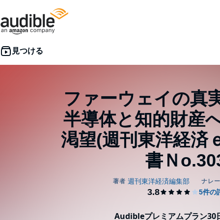
ファーウェイの真
半導体と知的財産
渇望(週刊東洋経済
書Ｎo.30
Audibleプレミアムプラン3