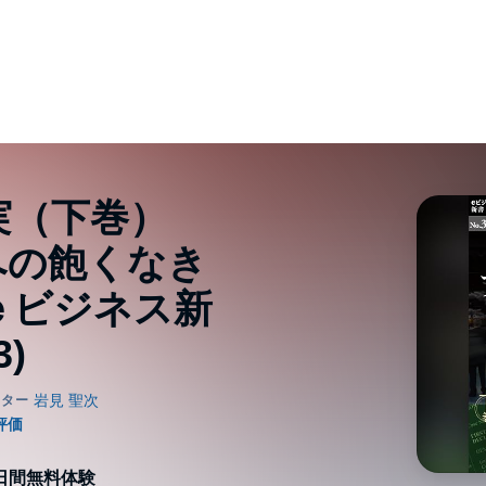
実（下巻）
への飽くなき
ｅビジネス新
3)
0日間無料体験