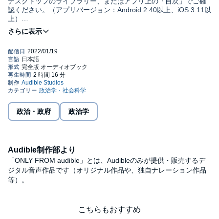
デスクトップのライブラリー、またはアプリ上の「目次」でご確
認ください。（アプリバージョン：Android 2.40以上、iOS 3.11以
上）
中国ではデジタル技術の開発と社会への実装が猛スピードで進ん
本誌は『週刊東洋経済』２０２０年１１月２１日号掲載の２９ペ
でいる。２０２０年１１月に公表された３５年までのビジョンの
ージ分を電子化したものです。情報は底本編集当時のものです。
中で、重要な位置を占めたのがデジタル化の施策だった。行政サ
ービスのデジタル化はもちろん、「全国民のデジタル技能を引き
©東洋経済新報社 (P)2022 Audible, Inc.
上げ、情報サービスのカバレッジを完全なものにする」とも明記
されている。インターネットをうまく活用して急速に発展した国
として注目されている。一方で、情報統制や監視強化といった政
治的なイメージもあるが、その成果については社会環境やビジネ
スモデルなど、さまざまな「中国式」を学ぶことで、日本のデジ
政治・政府
政治学
タル化や競争力強化にも役立つ点はあるはずだ。デジタル大国・
中国のリアルを探っていこう。
Audible制作部より
「ONLY FROM audible」とは、Audibleのみが提供・販売するデ
ジタル音声作品です（オリジナル作品や、独自ナレーション作品
等）。
こちらもおすすめ