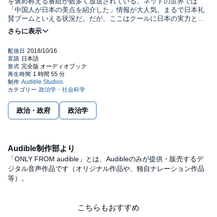
を褒め称える番組が数多く放送されている。ネットの世界では
「中国人が日本の美点を紹介した」情報が大人気。まるで日本礼
賛ブームといえる状況だ。だが、ここはクールに日本の実力と立
ち位置を再点検したい。
クールジャパンの実態、「ニッポンすごいぞ」商法の背景など日
本誌は『週刊東洋経済』2015年1月17日号掲載の26ページ分を電
本礼賛ブームのなぞに迫るほか、トンデモ本ではない「いま読む
子化したものです。
べき日本論」の名著を紹介。
©東洋経済新報社 (P)2018 Audible, Inc.
政治・政府
政治学
Audible制作部より
「ONLY FROM audible」とは、Audibleのみが提供・販売するデ
ジタル音声作品です（オリジナル作品や、独自ナレーション作品
等）。
こちらもおすすめ