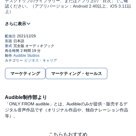
デスクトップのライブラリー、またはアプリ上の「目次」でご確
認ください。（アプリバージョン：Android 2.40以上、iOS 3.11以
上）
過去２０年ではＩＴバブル崩壊、リーマンショック、東日本大震
災と、３つの大きな危機を経験し、人員削減や事業構造の見直し
などを進めて乗り越えた電機業界。そこへ、世界的なコロナ禍が
直撃。再び大きな試練の時を迎えた電機業界はどう戦っていくの
か。大手８社（ソニー、パナソニック、シャープ、日立製作所、
東芝、三菱電機、ＮＥＣ、富士通）だけではなく、半導体製造装
本誌は『週刊東洋経済』２０２０年６月２０日号掲載の３０ペー
置や電子部品など、日本企業が強さを発揮できそうな分野もあ
ジ分を電子化したものです。情報は底本編集当時のもので、新型
る。各社の課題とともに分析していく。
コロナウイルス感染症による、その後の経済や社会への影響は反
映されていません。
マーケティング
マーケティング・セールス
©東洋経済新報社 (P)2021 Audible, Inc.
Audible制作部より
「ONLY FROM audible」とは、Audibleのみが提供・販売するデ
ジタル音声作品です（オリジナル作品や、独自ナレーション作品
等）。
こちらもおすすめ