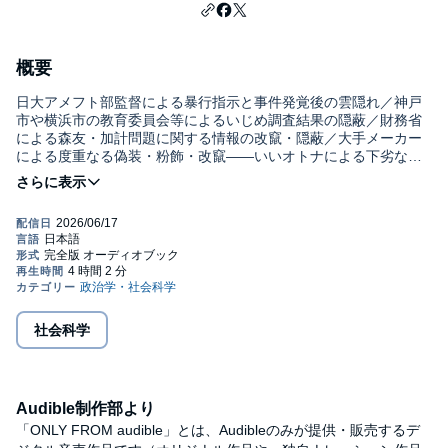
概要
日大アメフト部監督による暴行指示と事件発覚後の雲隠れ／神戸
市や横浜市の教育委員会等によるいじめ調査結果の隠蔽／財務省
による森友・加計問題に関する情報の改竄・隠蔽／大手メーカー
による度重なる偽装・粉飾・改竄――いいオトナによる下劣な悪
事の数々は必然的に起きている！ ビジネス書大賞2018準大賞受
賞作『世界のエリートはなぜ「美意識」を鍛えるのか？』著者に
よる、日本社会の閉塞感を打ち破るための画期的な論考！
本タイトルには付属資料・PDFが用意されています。ご購入後、
PCサイトのライブラリー、またはアプリ上の「目次」からご確認
ください。©2018 Shu Yamaguchi
社会科学
Audible制作部より
「ONLY FROM audible」とは、Audibleのみが提供・販売するデ