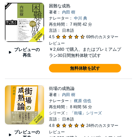
困難な成熟
著者：
内田 樹
ナレーター：
中川 典
再生時間： 7 時間 42 分
言語： 日本語
4.5
69件のカスタマー
レビュー
￥2,680
で購入、またはプレミアムプ
プレビューの
再生
ラン30日間無料体験で試す
無料体験を試す
街場の成熟論
著者：
内田 樹
ナレーター：
梶原 信也
再生時間： 8 時間 56 分
シリーズ：
「街場」シリーズ
言語： 日本語
4.8
24件のカスタマー
プレビューの
レビュー