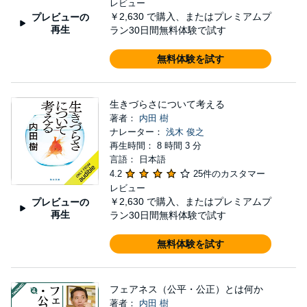
レビュー
￥2,630
で購入、またはプレミアムプ
プレビューの
再生
ラン30日間無料体験で試す
無料体験を試す
生きづらさについて考える
著者：
内田 樹
ナレーター：
浅木 俊之
再生時間： 8 時間 3 分
言語： 日本語
4.2
25件のカスタマー
レビュー
￥2,630
で購入、またはプレミアムプ
プレビューの
再生
ラン30日間無料体験で試す
無料体験を試す
フェアネス（公平・公正）とは何か
著者：
内田 樹