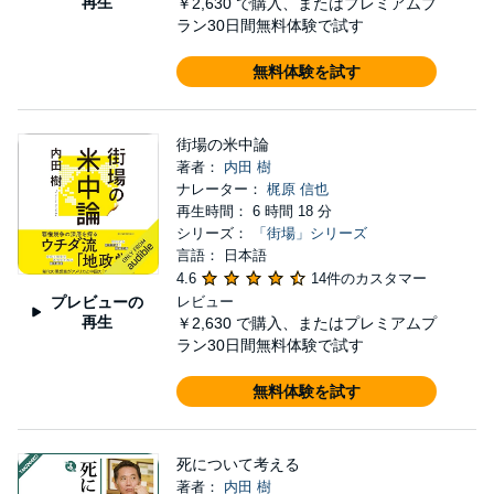
再生
￥2,630
で購入、またはプレミアムプ
ラン30日間無料体験で試す
無料体験を試す
街場の米中論
著者：
内田 樹
ナレーター：
梶原 信也
再生時間： 6 時間 18 分
シリーズ：
「街場」シリーズ
言語： 日本語
4.6
14件のカスタマー
プレビューの
レビュー
再生
￥2,630
で購入、またはプレミアムプ
ラン30日間無料体験で試す
無料体験を試す
死について考える
著者：
内田 樹