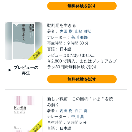
無料体験を試す
動乱期を生きる
著者：
内田 樹
,
山崎 雅弘
ナレーター：
茶川 亜郎
再生時間： 9 時間 30 分
言語： 日本語
レビューはまだありません。
￥2,800
で購入、またはプレミアムプ
ラン30日間無料体験で試す
プレビューの
再生
無料体験を試す
新しい戦前 この国の＂いま＂を読
み解く
著者：
内田 樹
,
白井 聡
ナレーター：
中川 典
再生時間： 9 時間 5 分
言語： 日本語