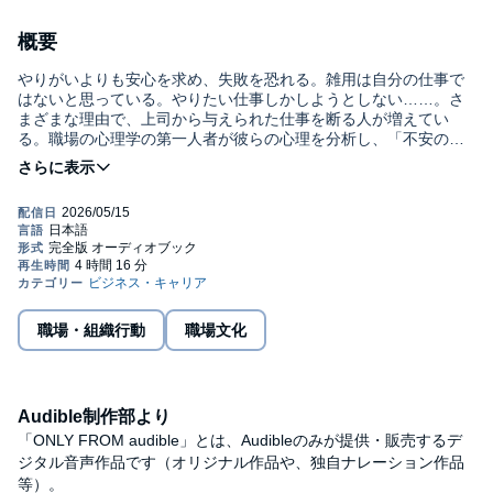
概要
やりがいよりも安心を求め、失敗を恐れる。雑用は自分の仕事で
はないと思っている。やりたい仕事しかしようとしない……。さ
まざまな理由で、上司から与えられた仕事を断る人が増えてい
る。職場の心理学の第一人者が彼らの心理を分析し、「不安の強
い人に『もっと自信をもって、ポジティブにいこう』などと言う
と、とんでもないことになったりする」など、知っているのと知
らないのでは大違いのアドバイスを行う。
【職場にこんな人、いませんか？】
●興味がないと言って仕事を断る
●諦めずに何とかするという気力がない
●自分の頭で考えずに、すぐに人に頼ってくる
●自分には「できない」と言う権利があると思っている
職場・組織行動
職場文化
●管理職になるのを避けようとする
●キャリアに傷がつくのを恐れ、予防線を張る
●傷つきたくなくて率直なコミュニケーションができない
●文句は第三者を介して言う
●能力の問題――たとえば、データをもとに説明することができな
Audible制作部より
い
「ONLY FROM audible」とは、Audibleのみが提供・販売するデ
●好き嫌いを仕事にもち込む
ジタル音声作品です（オリジナル作品や、独自ナレーション作品
●実力不足なのに、クリエイティブな仕事しかしたがらない
等）。