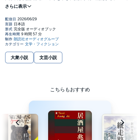
１９９名の死者を出す。
福島大尉が率いる少数精鋭の弘前３１聯隊は２１０余キロ、１１
日間にわたる全工程を完全に踏破する。
２隊を対比して、組織とリーダーのあり方を問い、自然と人間の
闘いを描いた名作。
©1971 新田 次郎 (P)2026 株式会社朗読社
大衆小説
文芸小説
こちらもおすすめ