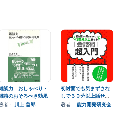
雑談力 おしゃべり・
初対面でも気まずさな
会話が
雑談のおそるべき効果
しで３０分以上話せ
人
る 「会話術」超入門
著者：
川上 善郎
著者：
能力開発研究会
著者