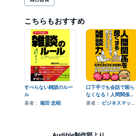
初対面向け、万人向け、おもしろ数字、ビジネス、
ど、テーマごとに「雑談のタネ」を1500程度集め
こちらもおすすめ
雑談がうまくなれば、人としての幅も広がり、どん
う。仕事でもプライベートでも雑談は必要なもの！
本書で雑談力をUPして相手と仲良くなるためのコ
【目次】
プロローグ
人生に役立つ雑談力を身につけよう！
すべらない雑談のルー
口下手でも会話で困ら
ル
なくなる！人間関係を
Part１ 初対面向けのネタ
Part２ 万人受けするネタ
良くする雑談力
著者：
箱田 忠昭
著者：
ビジネスマップ編集部
Part３ おもしろ数字データ
Part４ ビジネス系のネタ
Part５ スポーツ、趣味のネタ
Part６ 男と女のなるほどネタ
株式会社西東社／seitosha
Part７ 生活のネタ
Audible制作部より