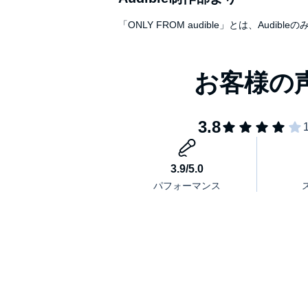
Part８ おもしろランキング
©西東社編集部／西東社 (P)2018 Audible, Inc.
「ONLY FROM audible」とは、A
Part９ 学問のネタ