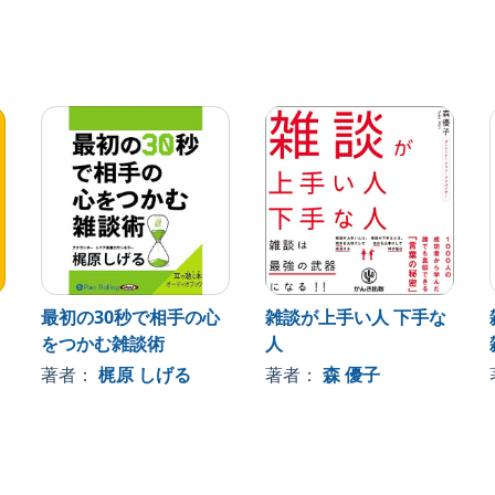
スポーツ・趣味、男女、生活、ランキング、学問などな
ました。
なシーンでも困らず、人間関係も楽しくなることでしょ
！
ミュニケーション能力を手にいれませんか？
最初の30秒で相手の心
雑談が上手い人 下手な
をつかむ雑談術
人
著者：
梶原 しげる
著者：
森 優子