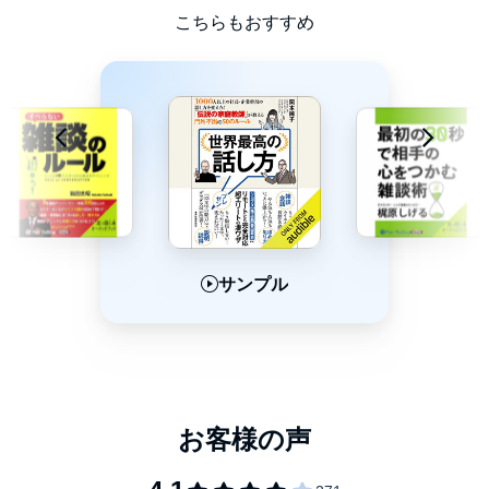
こちらもおすすめ
「リアルな会話」が増え、「雑談・会話」に悩みがちな人が急増
している今こそ読みたい！
リモートにも使える「今知りたいノウハウ」が、とことん満載！
「世界最高の雑談力」で、あなたの人生が、今すぐ変わります！
【「超質問力」で、会話がずっと途切れない！】
★｢ど｣？｢５W１H｣？｢３お｣の方程式で､質問は無限大！
★｢４つの質問モード｣と｢２つの『も』質問｣を使いこなす！
【「最高の聞く力」で、誰とでも話が盛り上がる！】
★ハーバード流｢３つのステップ｣と｢３つのあいづち｣を応用しよ
う！
サンプル
サンプル
サンプル
★人生最強のフレーズは｢◯◯◯◯◯をください｣
【「話題選び」も、じつはこんなに簡単！】
★相手に関係・関心のある話は｢５つのカテゴリー｣で探せば簡
単！
★｢ほめどころ｣がすぐに見つかる｢４つの『１』｣とは？
【これはすごい！「上級ワザ」で、さらなる達人になれる！】
★返しコメントに｢一言オン｣で､さらに会話が弾む！
★｢なぜなら｣｢３つのささやき｣で､聞き手の心をわしづかみ！