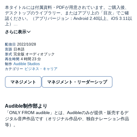
本タイトルには付属資料・PDFが用意されています。ご購入後、
デスクトップのライブラリー、またはアプリ上の「目次」でご確
認ください。（アプリバージョン：Android 2.40以上、iOS 3.11以
上）
©岡本 純子 (P)2022 Audible, Inc.
【15万部のベストセラー『世界最高の話し方』の著者が、日常生
活でもっと役立つ「雑談・会話」の全ノウハウを１冊で完全解
説！約２年かけて完全書き下ろし！】
【「雑談力」が上がると、仕事・日常生活の、あらゆる場面、あ
らゆ人間関係で、「本当に得する」ことが多い！「メリット」し
かない！】
【「雑談が苦手な人」も、あっという間に、この１冊で上手くな
る！誰とでも会話が途切れない！話が盛り上がる！相手に好印象
を持ってもらえる！】
マネジメント
マネジメント・リーダーシップ
【普通に話せる人も、「上級ワザ」で、さらに上手く、好印象に
なる！初対面で相手の心がつかめる！部下・上司にも好かれ高評
価に！人脈まで、いっきに広がる！】
【「上手な質問の仕方」「話が盛り上がる聞き方」「初対面の話
Audible制作部より
題の選び方」「あいづち」「目線」「手の位置」「体の向き」な
ど、とにかくスキルが具体的、かつ実践的！】
「ONLY FROM audible」とは、Audibleのみが提供・販売するデ
ジタル音声作品です（オリジナル作品や、独自ナレーション作品
1000人以上の社長・企業幹部の話し方を変えた「伝説の家庭教
等）。
師」がこっそり教える「全ノウハウ」が１冊に！
この「超簡単５０のルール」でもう一生、会話に困らない！