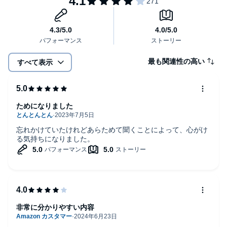
【具体的スキルがあった！「あいづち」「しぐさ」も完全解
説！】
★｢表情｣｢うなずき｣｢足先｣｢手｣｢目線｣は､これが正解！
★｢世界最高の笑顔｣で､好感度もいっきに爆上がり！
もう雑談で悩まない！苦手意識が、たちまちなくなる！
最も関連性の高い
すべて表示
自信が生まれる！人間関係がラクになる！
そして、人脈まで広がる！
この１冊で、仕事も人間関係も「すべての会話」がうまくいく！
ためになりました
「人生最強の武器」が、あなたのものに！
世界最高の「魔法のスキル」で、あなたの人生も変えよう！
忘れかけていたけれどあらためて聞くことによって、心がけ
る気持ちになりました。
「雑談」がうまくなるだけで、人生、本当に「得」をします！
非常に分かりやすい内容