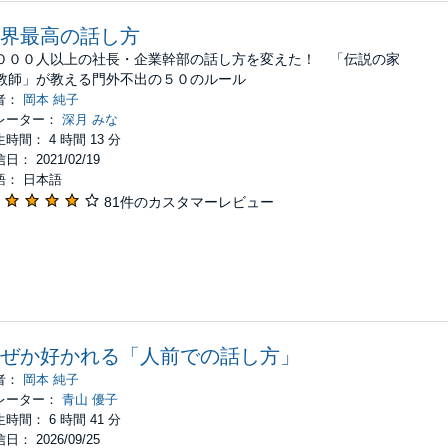
界最高の話し方
０００人以上の社長・企業幹部の話し方を変えた！ 「伝説の家
教師」が教える門外不出の５０のルール
者：
岡本 純子
レーター：
深月 みな
時間： 4 時間 13 分
日： 2021/02/19
語： 日本語
81件のカスタマーレビュー
ぜか好かれる「人前での話し方」
者：
岡本 純子
レーター：
青山 優子
時間： 6 時間 41 分
日： 2026/09/25