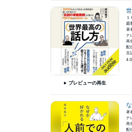
世
１
庭
著
ナ
再生
配信
言
4.0
プレビューの再生
な
著
ナ
再生
配信