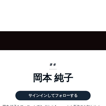
著者
岡本 純子
サインインしてフォローする