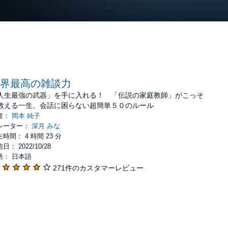
界最高の雑談力
人生最強の武器」を手に入れる！ 「伝説の家庭教師」がこっそ
教える一生、会話に困らない超簡単５０のルール
者：
岡本 純子
レーター：
深月 みな
時間： 4 時間 23 分
日： 2022/10/28
語： 日本語
271件のカスタマーレビュー