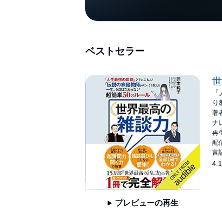
ベストセラー
世
「
り
著
ナ
再生
配信
言
4.1
プレビューの再生