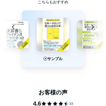
こちらもおすすめ
その際に使ったのが「お金のブロックパズル」という図解ツール
です。これは、日ごろ僕がコンサルの現場で活用しているパズル
のこと。数字の羅列にしか見えない決算書が、２つのシンプルな
正方形に、早変わり。
数字が読めない人でも、会社のお金の流れがざっくり、シンプル
に読み解けるようになります。
お金の流れのどこに問題があるのかを見つけ出し、解決策を考え
るためにブロックパズルは活用できます。たとえば、一見無理に
思える「給料（人件費）を増やしながら利益も増やす」ことも可
能になります。
サンプル
サンプル
サンプル
ブロックパズルを使いこなせるようになれば、日常の面倒な数字
の問題が、シンプルに解決できるようになります。
お金のブロックパズルは決して難しい会計ツールではありませ
ん。
実際に、女子高生向けにブロックパズルを使ってお金の授業を行
ったところ好評を博し、人気テレビ番組『カンブリア宮殿』で取
り上げられたことがありました。その授業から生まれた本は、10