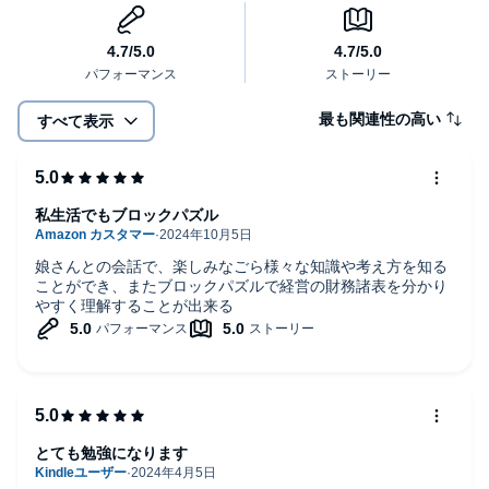
万部を超えるベストセラーになっています。
本書が、会計に対するイメージがガラッと変わる1冊になりますよ
うに！
最も関連性の高い
すべて表示
（「はじめに」をもとに構成）
本タイトルには付属資料・PDFが用意されています。ご購入後、
PCサイトのライブラリー、またはアプリ上の「目次」からご確認
ください。
私生活でもブロックパズル
©2023 by Tatsuya Wani (P)2024 Audible, Inc.
娘さんとの会話で、楽しみなごら様々な知識や考え方を知る
ことができ、またブロックパズルで経営の財務諸表を分かり
やすく理解することが出来る
とても勉強になります