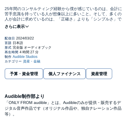
25年間のコンサルティング経験から僕が感じているのは、会計に
苦手意識を持っている人が想像以上に多いこと。そして、多くの
人が会計に求めているのは、「正確さ」よりも「シンプルさ」で
あるということです。
そして、皆さんが知りたいのは、細かい数字のことよりも、会社
のお金の流れがどうなっているのか、という全体像であることも
わかりました。
そこで、今回の本には、2つの特色を盛り込みました。
予算・資金管理
個人ファイナンス
資産管理
１つは、大学3年生の娘の協力を得て、対話形式の本づくりに挑戦
したこと。もう１つは、僕のオリジナルツールである「お金のブ
ロックパズル」を使って、会計のいろいろな課題を読み解くこと
です。
Audible制作部より
「ONLY FROM audible」とは、Audibleのみが提供・販売するデ
娘は将来、カフェでの起業を夢見ています。ただし、理屈や数字
は苦手。そこで、会社の数字を教えるのが得意な僕が、会計の基
ジタル音声作品です（オリジナル作品や、独自ナレーション作品
本的なことから一つひとつかみ砕いて伝えるよう、心がけまし
等）。
た。