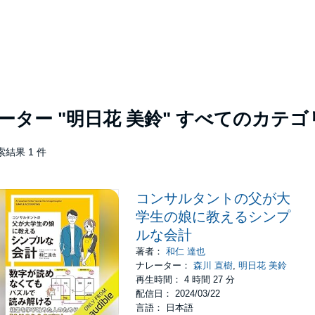
レーター
"明日花 美鈴"
すべてのカテゴ
索結果 1 件
コンサルタントの父が大
学生の娘に教えるシンプ
ルな会計
著者：
和仁 達也
ナレーター：
森川 直樹
,
明日花 美鈴
再生時間： 4 時間 27 分
配信日： 2024/03/22
言語： 日本語