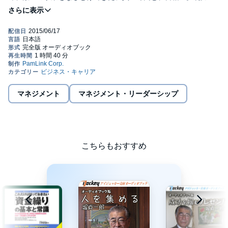
の著者である和仁達也氏が一緒に探っていく対談形式のオーディ
オブックです。堀氏はビジネスもプライベートも盛りだくさんの
体験をされていて、人生を味わいつくしている方で、和仁氏が生
き方のお手本としている方です。対談「夢現力」では、書籍の
「夢現力」が出版されて5年が経過し、今だからこそ伝えなければ
いけないこと、そして活字では伝わりきらないところを、堀氏本
人の肉声で、ライブ感たっぷりにお伝えします。和仁氏が読者代
表として、「私たちの中にある無限の可能性を引き出し、人生を
たくましく生き抜く力」、すなわち「夢現力」を持てるよう、夢
のかなえ方、人生を味わい尽くす極意について、堀氏に10個の質
マネジメント
マネジメント・リーダーシップ
問を投げかけていきます。 プロフィール 堀貞一郎1929年生。
1953年、電通に入社。ラジオ、テレビのプロデューサーとして活
躍。70年の大阪万国博覧会などで企画プロデュース担当。72年、
(株)オリエンタルランド常務取締役レジャー事業本部長に就任し、
東京ディズニーランドの総合プロデューサーとして誘致、立ち上
げに携わる。和仁達也 ビジョナリーパートナー。1972年生。有能
こちらもおすすめ
な幹部不在に悩むビジネス・オーナーの社外パートナーとして、
「ワクワク感動できるコンサルティング」をカンパニースピリッ
ツに掲げ、ビジョンとお金を両立させるコンサルティング活動を
行なっている。得意分野は、経営者が本当にやりたいことを明確
にし、解決策を本人から引き出すコーチング。ビジネスはもちろ
んのこと、人生を最高に充実させる方法を常に考え、情熱を注い
でいる。(C)2009余暇通信社（C)WING ENTERPRISE