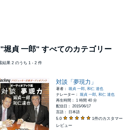
者
"堀貞 一郎"
すべてのカテゴリー
結果 2 のうち 1 - 2 件
対談「夢現力」
著者：
堀貞 一郎
,
和仁 達也
ナレーター：
堀貞 一郎
,
和仁 達也
再生時間： 1 時間 40 分
配信日： 2015/06/17
言語： 日本語
5.0
1件のカスタマー
レビュー