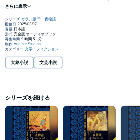
三人が面白い話を披露して罪を免れようとする「こぶ男の物語」
が語られる．©Tetsuo Nishio 2019 (P)2024 Audible, Inc.
大衆小説
文芸小説
シリーズを続ける