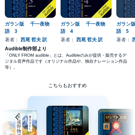
ガラン版 千一夜物
ガラン版 千一夜物
ガラン
語 3
語 4
語 5
著者：
西尾 哲夫 訳
著者：
西尾 哲夫 訳
著者：
Audible制作部より
「ONLY FROM audible」とは、Audibleのみが提供・販売するデ
ジタル音声作品です（オリジナル作品や、独自ナレーション作品
等）。
こちらもおすすめ