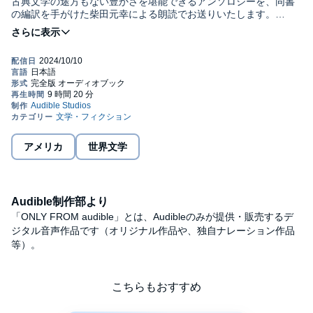
古典文学の途方もない豊かさを堪能できるアンソロジーを、同書
の編訳を手がけた柴田元幸による朗読でお送りいたします。
【収録作品】
ナサニエル・ホーソーン「ウェイクフィールド」
エドガー・アラン・ポー「モルグ街の殺人」
ハーマン・メルヴィル「書写人バートルビー」
エミリー・ディキンソン「詩」
マーク・トウェイン「ジム・スマイリーと彼の跳び蛙」
ヘンリー・ジェイムズ「本物」
Ｏ・ヘンリー「賢者の贈り物」
ジャック・ロンドン「火を熾す」
アメリカ
世界文学
ケイト･ショパン「一時間の物語」（ボーナストラック）©2024
Motoyuki Shibata, Switch Publishing (P)2024 Audible, Inc.
Audible制作部より
「ONLY FROM audible」とは、Audibleのみが提供・販売するデ
ジタル音声作品です（オリジナル作品や、独自ナレーション作品
等）。
こちらもおすすめ