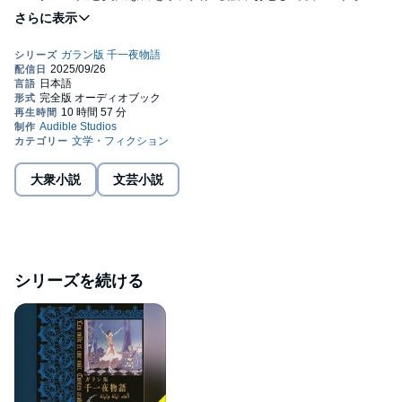
ドの街を歩くカリフが出会った人びとが語った奇想天外な話など
が語られる．©Tetsuo Nishio 2020 (P)2024 Audible, Inc.
大衆小説
文芸小説
シリーズを続ける