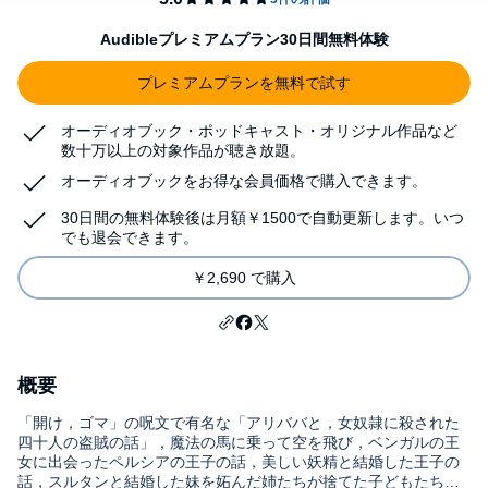
Audibleプレミアムプラン30日間無料体験
プレミアムプランを無料で試す
オーディオブック・ポッドキャスト・オリジナル作品など
数十万以上の対象作品が聴き放題。
オーディオブックをお得な会員価格で購入できます。
30日間の無料体験後は月額￥1500で自動更新します。いつ
でも退会できます。
￥2,690 で購入
概要
「開け，ゴマ」の呪文で有名な「アリババと，女奴隷に殺された
四十人の盗賊の話」，魔法の馬に乗って空を飛び，ベンガルの王
女に出会ったペルシアの王子の話，美しい妖精と結婚した王子の
話，スルタンと結婚した妹を妬んだ姉たちが捨てた子どもたちが