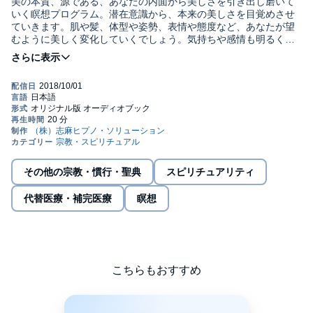
美の本質、源である、あなたの内面から美しさを引き出し磨いて
いく瞑想プログラム。潜在意識から、本来の美しさを目覚めさせ
ていきます。肌や髪、体型や姿勢、表情や態度など、あなたが望
むように美しく変化していくでしょう。気持ちや感情も明るく晴
れやかになっていきます。
©志麻絹依 (P)2018 Shima Hypno Solution, Inc.
このプログラムは、人間の細胞の回復やDNA修復に作用すると言
われるソルフェジオ周波数528Hzと、美に対する30個のアファメ
ーションを挿入しています。聴覚として認識する音や言葉以外
に、特化した周波数と波形による肯定的なメッセージが体験でき
ます（１回目のメッセージは音声あり、2回目は音声波形のみを挿
入）。
※潜在意識はあなたに必要な情報のみ受け取り、抵抗や無理があ
るものは取り込みませんのでご安心ください。
その他の宗教・慣行・聖典
スピリチュアリティ
代替医療・補完医療
瞑想
こちらもおすすめ