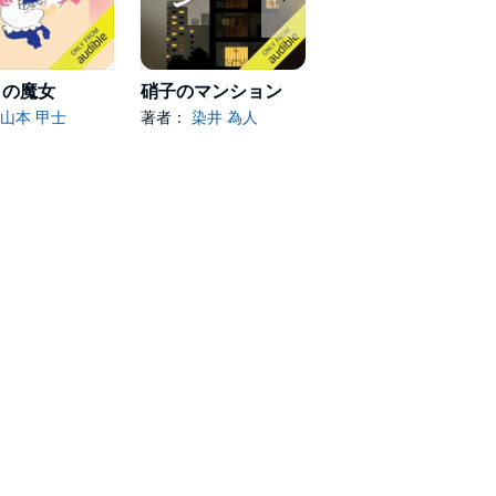
りの魔女
硝子のマンション
ひかりの魔女 さっちゃんの巻
山本 甲士
著者：
染井 為人
著者：
山本 甲士