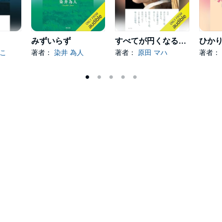
みずいらず
すべてが円くなるように
ひか
のこ
著者：
染井 為人
著者：
原田 マハ
著者：