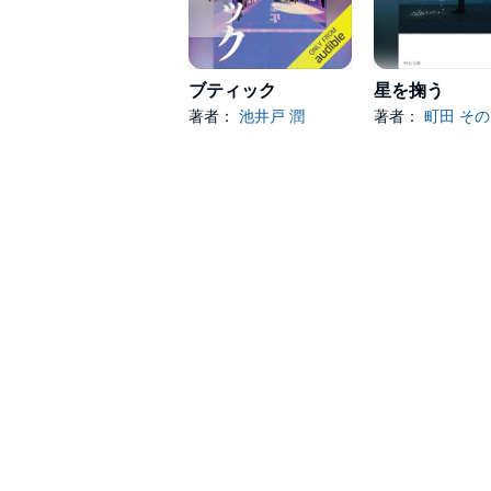
ブティック
星を掬う
著者：
池井戸 潤
著者：
町田 そ