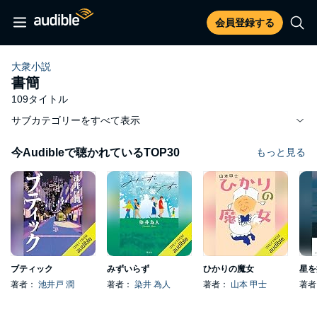
会員登録する
大衆小説
書簡
109タイトル
サブカテゴリーをすべて表示
今Audibleで聴かれているTOP30
もっと見る
ブティック
みずいらず
ひかりの魔女
星を
著者：
池井戸 潤
著者：
染井 為人
著者：
山本 甲士
著