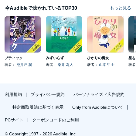
今Audibleで聴かれているTOP30
もっと見る
ブティック
みずいらず
ひかりの魔女
星を
著者：
池井戸 潤
著者：
染井 為人
著者：
山本 甲士
著
利用規約
プライバシー規約
パーソナライズド広告規約
特定商取引法に基づく表示
Only from Audibleについて
PCサイト
クーポンコードのご利用
© Copyright 1997 - 2026 Audible, Inc