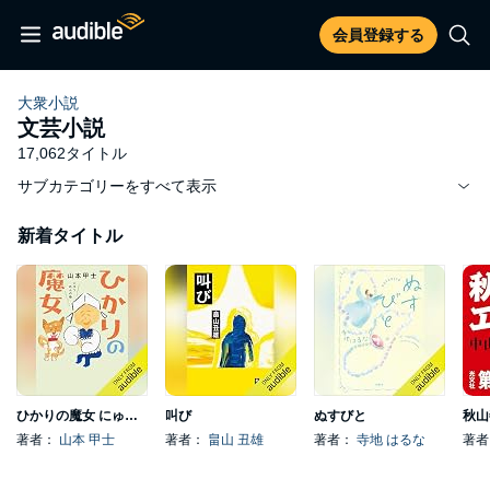
会員登録する
大衆小説
文芸小説
17,062タイトル
サブカテゴリーをすべて表示
新着タイトル
ひかりの魔女 にゅうめんの巻
叫び
ぬすびと
著者：
山本 甲士
著者：
畠山 丑雄
著者：
寺地 はるな
著