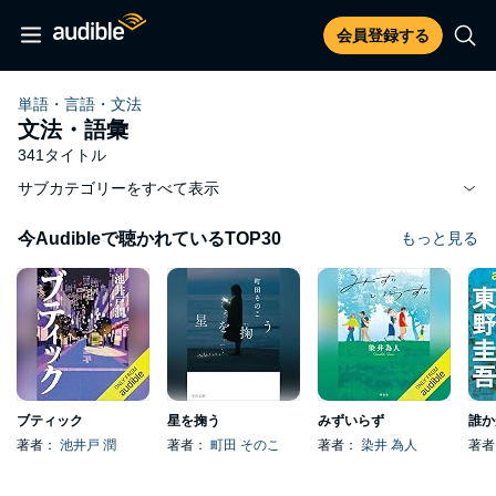
会員登録する
単語・言語・文法
文法・語彙
341タイトル
サブカテゴリーをすべて表示
今Audibleで聴かれているTOP30
もっと見る
ブティック
星を掬う
みずいらず
誰か
著者：
池井戸 潤
著者：
町田 そのこ
著者：
染井 為人
著