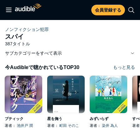
会員登録する
ノンフィクション犯罪
スパイ
387タイトル
サブカテゴリーをすべて表示
今Audibleで聴かれているTOP30
もっと見る
ブティック
星を掬う
みずいらず
著者：
池井戸 潤
著者：
町田 そのこ
著者：
染井 為人
著