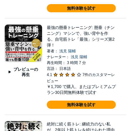
無料体験を試す
最強の懸垂トレーニング: 懸垂（チン
ニング）マシンで、強い背中を作
る。自宅筋トレ「最強」シリーズ第2
弾！
著者：
浅見 陽輔
ナレーター：
浅見 陽輔
再生時間： 3 時間 7 分
言語： 日本語
プレビューの
再生
4.1
7件のカスタマーレ
ビュー
￥1,700
で購入、またはプレミアムプ
ラン30日間無料体験で試す
無料体験を試す
絶対に続く筋トレ: 継続力のない私
が、2年以上筋トレを続けられた理由