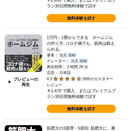
￥2,630
で購入、またはプレミアムプ
ラン30日間無料体験で試す
無料体験を試す
1万円・1畳からできる ホームジム
の作り方: コロナ禍でも、筋肉は鍛え
られる。
著者：
浅見 陽輔
ナレーター：
浅見 陽輔
再生時間： 2 時間 28 分
言語： 日本語
4.3
26件のカスタマー
プレビューの
再生
レビュー
￥1,470
で購入、またはプレミアムプ
ラン30日間無料体験で試す
無料体験を試す
筋肥大の3原理・5原則: 筋肥大に、裏