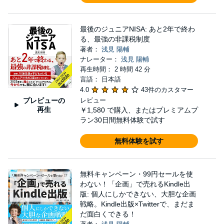
最後のジュニアNISA: あと2年で終わ
る、最強の非課税制度
著者：
浅見 陽輔
ナレーター：
浅見 陽輔
再生時間： 2 時間 42 分
言語： 日本語
4.0
43件のカスタマー
プレビューの
レビュー
再生
￥1,580
で購入、またはプレミアムプ
ラン30日間無料体験で試す
無料体験を試す
無料キャンペーン・99円セールを使
わない！「企画」で売れるKindle出
版: 個人にしかできない、大胆な企画
戦略。Kindle出版×Twitterで、まだま
だ面白くできる！