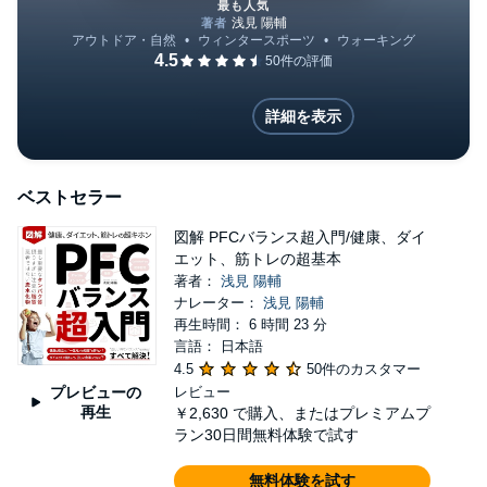
⾃⼰投資として、意識して実践しているのが筋トレ
最も人気
です。筋トレにハマり、体型を⼤きく変えた経験か
ら、体づくりに関するKindle電⼦書籍もいくつか出
図解 PFCバランス超入門/健
しています。また、出版した本の⼀部は⾃分でナレ
詳細を表示
ーションし、audible（聴く読書）としても配信して
います。 今後もトレーニングや投資、Kindle出版に
関係する本を書いていく予定です。読んでみたい内
ベストセラー
容があれば、AmazonレビューやX(旧Twitter）を通
図解 PFCバランス超入門/健康、ダイ
して、ぜひ教えてください！ ◼︎実績 ・Amazon総合
エット、筋トレの超基本
ランキング8位 ・書籍『コスパの経済学』をもと
著者：
浅見 陽輔
ナレーター：
浅見 陽輔
に、ビジネス誌「プレジデント」より取材 ・書籍
再生時間： 6 時間 23 分
『audible完全マニュアル』の内容をもとに、集英社
言語： 日本語
「週刊プレイボーイ」誌より取材 ・書籍『図解 新
4.5
50件のカスタマー
プレビューの
レビュー
NISA』の内容をもとに、金融メディア「Finasee」
再生
￥2,630
で購入、またはプレミアムプ
にて1年間の連載記事を執筆。同記事はLINE NEWS
ラン30日間無料体験で試す
やグノシーにも掲載 ・新NISA、投資関連で企業で
無料体験を試す