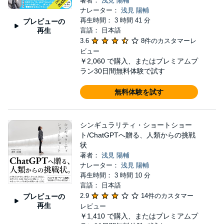
著者：
浅見 陽輔
ナレーター：
浅見 陽輔
再生時間： 3 時間 41 分
プレビューの
再生
言語： 日本語
3.6
8件のカスタマーレ
ビュー
￥2,060
で購入、またはプレミアムプ
ラン30日間無料体験で試す
無料体験を試す
シンギュラリティ・ショートショー
ト/ChatGPTへ贈る、人類からの挑戦
状
著者：
浅見 陽輔
ナレーター：
浅見 陽輔
再生時間： 3 時間 10 分
言語： 日本語
2.9
14件のカスタマー
プレビューの
再生
レビュー
￥1,410
で購入、またはプレミアムプ