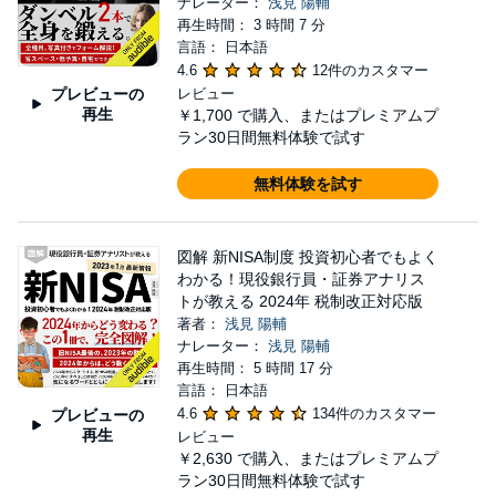
ナレーター：
浅見 陽輔
再生時間： 3 時間 7 分
言語： 日本語
4.6
12件のカスタマー
プレビューの
レビュー
再生
￥1,700
で購入、またはプレミアムプ
ラン30日間無料体験で試す
無料体験を試す
図解 新NISA制度 投資初心者でもよく
わかる！現役銀行員・証券アナリス
トが教える 2024年 税制改正対応版
著者：
浅見 陽輔
ナレーター：
浅見 陽輔
再生時間： 5 時間 17 分
言語： 日本語
4.6
134件のカスタマー
プレビューの
再生
レビュー
￥2,630
で購入、またはプレミアムプ
ラン30日間無料体験で試す