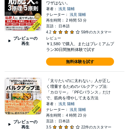
ワザはない。
著者：
浅見 陽輔
ナレーター：
浅見 陽輔
再生時間： 2 時間 53 分
言語： 日本語
4.2
59件のカスタマー
プレビューの
レビュー
再生
￥1,580
で購入、またはプレミアムプ
ラン30日間無料体験で試す
無料体験を試す
「太りたいのに太れない」人が正し
く増量するためのバルクアップ法:
「カロリー」「PFCバランス」だけ
で、筋肉を増やして太る方法
著者：
浅見 陽輔
ナレーター：
浅見 陽輔
再生時間： 4 時間 23 分
言語： 日本語
プレビューの
再生
3.5
22件のカスタマー