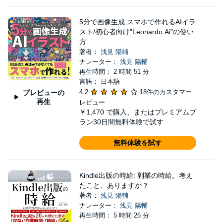
5分で画像生成 スマホで作れるAIイラ
スト/初心者向け”Leonardo.Ai”の使い
方
著者：
浅見 陽輔
ナレーター：
浅見 陽輔
再生時間： 2 時間 51 分
言語： 日本語
4.2
18件のカスタマー
プレビューの
再生
レビュー
￥1,470
で購入、またはプレミアムプ
ラン30日間無料体験で試す
無料体験を試す
Kindle出版の時給: 副業の時給。考え
たこと、ありますか？
著者：
浅見 陽輔
ナレーター：
浅見 陽輔
再生時間： 5 時間 26 分