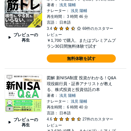
著者：
浅見 陽輔
ナレーター：
浅見 陽輔
再生時間： 3 時間 46 分
言語： 日本語
3.4
69件のカスタマー
プレビューの
レビュー
再生
￥1,700
で購入、またはプレミアムプ
ラン30日間無料体験で試す
無料体験を試す
図解 新NISA制度 投資がわかる！Q&A
現役銀行員・証券アナリストが教え
る、株式投資と投資信託の本
著者：
浅見 陽輔
ナレーター：
浅見 陽輔
再生時間： 6 時間 40 分
言語： 日本語
4.6
27件のカスタマー
プレビューの
再生
レビュー