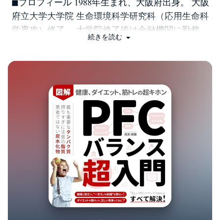
◼︎プロフィール 1988年生まれ、大阪府出身。 大阪
府立大学大学院 生命環境科学研究科（応用生命科
学専攻）修了。 大学院修了後は金融機関に勤務。
続きを読む
日本証券アナリスト協会 認定アナリスト。 日本最
大の総合マネースクール（累計受講生75万人）「フ
ァイナンシャルアカデミー」認定講師。 ◼︎自己紹介
私の本業は銀⾏員です。投資系では国内最高峰であ
る“証券アナリスト”という資格も保有しており、い
わゆる投資のプロです。 これまで株式や投資信託
をはじめとして、様々な投資に触れてきました
が……資産だけでなく「⾃分への投資」にも目を向
けるようになりました。 その中でも特に意識して
いるのが、健康への投資。収⼊や資産を増やすのも
⼤切ですが、それ以上に⼤切なのは⾃分の健康で
す。健康を維持し、⼈⽣を楽しむことが最優先だと
いう考えが根本にあります。 そこで健康のための