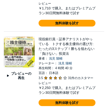
レビュー
￥1,710
で購入、またはプレミアムプ
ラン30日間無料体験で試す
無料体験を試す
現役銀行員・証券アナリストがやっ
ている トクする株主優待の選び方:
たったの3ステップ！勝ちを狙わない
「負けない」投資法
著者：
浅見 陽輔
ナレーター：
浅見 陽輔
再生時間： 4 時間 40 分
言語： 日本語
プレビューの
再生
3.5
31件のカスタマー
レビュー
￥2,250
で購入、またはプレミアムプ
ラン30日間無料体験で試す
無料体験を試す