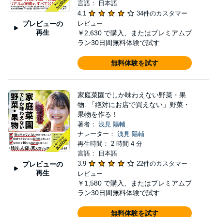
言語： 日本語
4.1
34件のカスタマー
プレビューの
レビュー
再生
￥2,630
で購入、またはプレミアムプ
ラン30日間無料体験で試す
無料体験を試す
家庭菜園でしか味わえない野菜・果
物: 「絶対にお店で買えない」野菜・
果物を作る！
著者：
浅見 陽輔
ナレーター：
浅見 陽輔
再生時間： 2 時間 4 分
言語： 日本語
3.9
22件のカスタマー
プレビューの
再生
レビュー
￥1,580
で購入、またはプレミアムプ
ラン30日間無料体験で試す
無料体験を試す