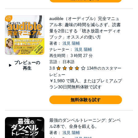
の講演実績多数（ファイナンシャルアカデミー、サ
ンワード貿易株式会社、株式会社宮澤悠維教育研究
所） ★★このページ上部の【フォロー】ボタンか
audible（オーディブル）完全マニュ
アル本: 趣味の時間を減らさず、読書
らフォローいただければ、新刊やセール情報をお届
量を2倍にする「聴き放題オーディオ
けします！
ブック」オススメの使い方
著者：
浅見 陽輔
ナレーター：
浅見 陽輔
再生時間： 3 時間 27 分
言語： 日本語
プレビューの
再生
3.8
134件のカスタマー
レビュー
￥1,980
で購入、またはプレミアムプ
ラン30日間無料体験で試す
無料体験を試す
最強のダンベルトレーニング: ダンベ
ル2本で、全身を鍛える。
著者：
浅見 陽輔