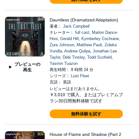
Dauntless (Dramatized Adaptation)
著者：
Jack Campbell
ナレーター：
full cast
,
Marlon Dance-
Hooi
,
Gerald Hill
,
Kymberley Cochrane
,
Zura Johnson
,
Matthew Pauli
,
Zoleka
Vundla
,
Andrew Quilpa
,
Jonathan Lee
Taylor
,
Debi Tinsley
,
Todd Scofield
,
Yasmin Tuazon
プレビューの
再生
再生時間： 8 時間 24 分
シリーズ：
Lost Fleet
言語： 英語
レビューはまだありません。
￥3,010
で購入、またはプレミアムプ
ラン30日間無料体験で試す
無料体験を試す
House of Flame and Shadow (Part 2