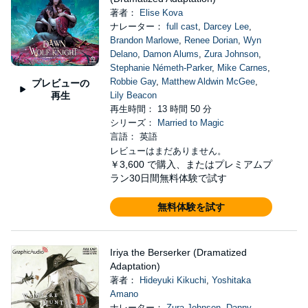
著者：
Elise Kova
ナレーター：
full cast
,
Darcey Lee
,
Brandon Marlowe
,
Renee Dorian
,
Wyn
Delano
,
Damon Alums
,
Zura Johnson
,
Stephanie Németh-Parker
,
Mike Carnes
,
Robbie Gay
,
Matthew Aldwin McGee
,
プレビューの
再生
Lily Beacon
再生時間： 13 時間 50 分
シリーズ：
Married to Magic
言語： 英語
レビューはまだありません。
￥3,600
で購入、またはプレミアムプ
ラン30日間無料体験で試す
無料体験を試す
Iriya the Berserker (Dramatized
Adaptation)
著者：
Hideyuki Kikuchi
,
Yoshitaka
Amano
ナレーター：
Zura Johnson
,
Danny