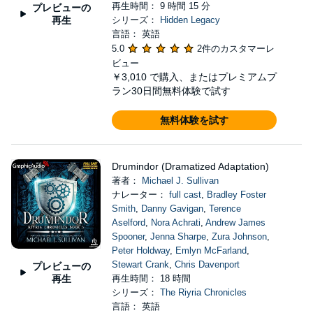
再生時間： 9 時間 15 分
プレビューの
再生
シリーズ：
Hidden Legacy
言語： 英語
5.0
2件のカスタマーレ
ビュー
￥3,010
で購入、またはプレミアムプ
ラン30日間無料体験で試す
無料体験を試す
Drumindor (Dramatized Adaptation)
著者：
Michael J. Sullivan
ナレーター：
full cast
,
Bradley Foster
Smith
,
Danny Gavigan
,
Terence
Aselford
,
Nora Achrati
,
Andrew James
Spooner
,
Jenna Sharpe
,
Zura Johnson
,
Peter Holdway
,
Emlyn McFarland
,
Stewart Crank
,
Chris Davenport
プレビューの
再生
再生時間： 18 時間
シリーズ：
The Riyria Chronicles
言語： 英語