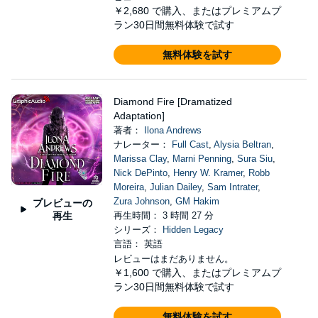
￥2,680
で購入、またはプレミアムプ
ラン30日間無料体験で試す
無料体験を試す
Diamond Fire [Dramatized
Adaptation]
著者：
Ilona Andrews
ナレーター：
Full Cast
,
Alysia Beltran
,
Marissa Clay
,
Marni Penning
,
Sura Siu
,
Nick DePinto
,
Henry W. Kramer
,
Robb
Moreira
,
Julian Dailey
,
Sam Intrater
,
Zura Johnson
,
GM Hakim
プレビューの
再生
再生時間： 3 時間 27 分
シリーズ：
Hidden Legacy
言語： 英語
レビューはまだありません。
￥1,600
で購入、またはプレミアムプ
ラン30日間無料体験で試す
無料体験を試す