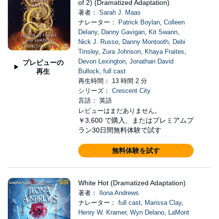
of 2) (Dramatized Adaptation)
著者：
Sarah J. Maas
ナレーター：
Patrick Boylan
,
Colleen
Delany
,
Danny Gavigan
,
Kit Swann
,
Nick J. Russo
,
Danny Montooth
,
Debi
Tinsley
,
Zura Johnson
,
Khaya Fraites
,
Devon Lexington
,
Jonathan David
プレビューの
再生
Bullock
,
full cast
再生時間： 13 時間 2 分
シリーズ：
Crescent City
言語： 英語
レビューはまだありません。
￥3,600
で購入、またはプレミアムプ
ラン30日間無料体験で試す
無料体験を試す
White Hot (Dramatized Adaptation)
著者：
Ilona Andrews
ナレーター：
full cast
,
Marissa Clay
,
Henry W. Kramer
,
Wyn Delano
,
LaMont