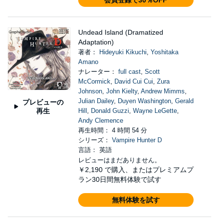
会員登録で30％OFF
Undead Island (Dramatized
Adaptation)
著者：
Hideyuki Kikuchi
,
Yoshitaka
Amano
ナレーター：
full cast
,
Scott
McCormick
,
David Cui Cui
,
Zura
Johnson
,
John Kielty
,
Andrew Mimms
,
Julian Dailey
,
Duyen Washington
,
Gerald
プレビューの
再生
Hill
,
Donald Guzzi
,
Wayne LeGette
,
Andy Clemence
再生時間： 4 時間 54 分
シリーズ：
Vampire Hunter D
言語： 英語
レビューはまだありません。
￥2,190
で購入、またはプレミアムプ
ラン30日間無料体験で試す
無料体験を試す