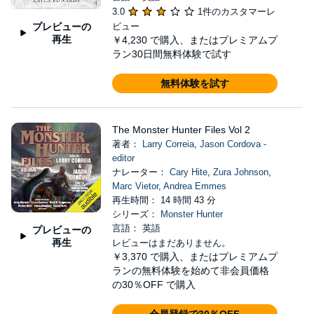
3.0
1件のカスタマーレ
プレビューの
ビュー
再生
￥4,230
で購入、またはプレミアムプ
ラン30日間無料体験で試す
無料体験を試す
The Monster Hunter Files Vol 2
著者：
Larry Correia
,
Jason Cordova -
editor
ナレーター：
Cary Hite
,
Zura Johnson
,
Marc Vietor
,
Andrea Emmes
再生時間： 14 時間 43 分
シリーズ：
Monster Hunter
言語： 英語
プレビューの
再生
レビューはまだありません。
￥3,370
で購入、またはプレミアムプ
ランの無料体験を始めて非会員価格
の30％OFF で購入