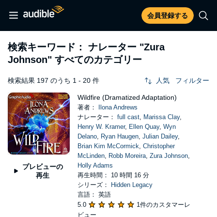
会員登録する
検索キーワード： ナレーター
"Zura
Johnson"
すべてのカテゴリー
検索結果 197 のうち 1 - 20 件
人気
フィルター
Wildfire (Dramatized Adaptation)
著者：
Ilona Andrews
ナレーター：
full cast
,
Marissa Clay
,
Henry W. Kramer
,
Ellen Quay
,
Wyn
Delano
,
Ryan Haugen
,
Julian Dailey
,
Brian Kim McCormick
,
Christopher
McLinden
,
Robb Moreira
,
Zura Johnson
,
Holly Adams
プレビューの
再生
再生時間： 10 時間 16 分
シリーズ：
Hidden Legacy
言語： 英語
5.0
1件のカスタマーレ
ビュー