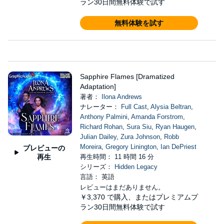
ラン30日間無料体験で試す
無料体験を試す
Sapphire Flames [Dramatized
Adaptation]
著者：
Ilona Andrews
ナレーター：
Full Cast
,
Alysia Beltran
,
Anthony Palmini
,
Amanda Forstrom
,
Richard Rohan
,
Sura Siu
,
Ryan Haugen
,
Julian Dailey
,
Zura Johnson
,
Robb
Moreira
,
Gregory Linington
,
Ian DePriest
プレビューの
再生
再生時間： 11 時間 16 分
シリーズ：
Hidden Legacy
言語： 英語
レビューはまだありません。
￥3,370
で購入、またはプレミアムプ
ラン30日間無料体験で試す