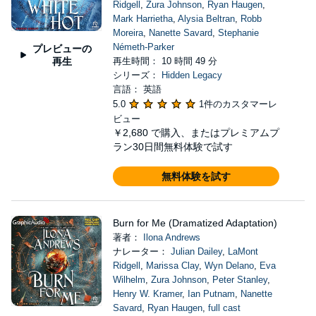
Ridgell
,
Zura Johnson
,
Ryan Haugen
,
Mark Harrietha
,
Alysia Beltran
,
Robb
Moreira
,
Nanette Savard
,
Stephanie
Németh-Parker
プレビューの
再生
再生時間： 10 時間 49 分
シリーズ：
Hidden Legacy
言語： 英語
5.0
1件のカスタマーレ
ビュー
￥2,680
で購入、またはプレミアムプ
ラン30日間無料体験で試す
無料体験を試す
Burn for Me (Dramatized Adaptation)
著者：
Ilona Andrews
ナレーター：
Julian Dailey
,
LaMont
Ridgell
,
Marissa Clay
,
Wyn Delano
,
Eva
Wilhelm
,
Zura Johnson
,
Peter Stanley
,
Henry W. Kramer
,
Ian Putnam
,
Nanette
Savard
,
Ryan Haugen
,
full cast