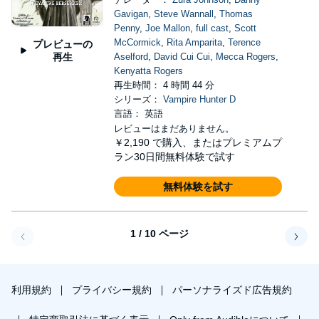
Gavigan
,
Steve Wannall
,
Thomas
Penny
,
Joe Mallon
,
full cast
,
Scott
McCormick
,
Rita Amparita
,
Terence
プレビューの
再生
Aselford
,
David Cui Cui
,
Mecca Rogers
,
Kenyatta Rogers
再生時間： 4 時間 44 分
シリーズ：
Vampire Hunter D
言語： 英語
レビューはまだありません。
￥2,190
で購入、またはプレミアムプ
ラン30日間無料体験で試す
無料体験を試す
1 / 10 ページ
戻る
次へ
利用規約
プライバシー規約
パーソナライズド広告規約