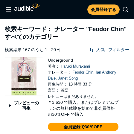
会員登録する
検索キーワード： ナレーター
"Feodor Chin"
すべてのカテゴリー
検索結果 167 のうち 1 - 20 件
人気
フィルター
Underground
著者：
Haruki Murakami
ナレーター：
Feodor Chin
,
Ian Anthony
Dale
,
Janet Song
再生時間： 13 時間 33 分
言語： 英語
レビューはまだありません。
￥3,630
で購入、またはプレミアムプ
プレビューの
再生
ランの無料体験を始めて非会員価格
の30％OFF で購入
会員登録で30％OFF