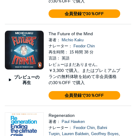
の30％OFF で購入
会員登録で30％OFF
The Future of the Mind
著者：
Michio Kaku
ナレーター：
Feodor Chin
再生時間： 15 時間 38 分
言語： 英語
レビューはまだありません。
￥3,300
で購入、またはプレミアムプ
ランの無料体験を始めて非会員価格
プレビューの
再生
の30％OFF で購入
会員登録で30％OFF
Regeneration
著者：
Paul Hawken
ナレーター：
Feodor Chin
,
Bahni
Turpin
,
Lauren Baldwin
,
Geoffrey Boyes
,