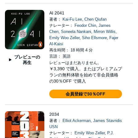
AI 2041
著者：
Kai-Fu Lee
,
Chen Qiufan
ナレーター：
Feodor Chin
,
James
Chen
,
Soneela Nankani
,
Mirron Willis
,
Emily Woo Zeller
,
Siho Ellsmore
,
Fajer
Al-Kaisi
再生時間： 18 時間 4 分
言語： 英語
プレビューの
再生
レビューはまだありません。
￥3,390
で購入、またはプレミアムプ
ランの無料体験を始めて非会員価格
の30％OFF で購入
会員登録で30％OFF
2034
著者：
Elliot Ackerman
,
James Stavridis
USN
ナレーター：
Emily Woo Zeller
,
P.J.