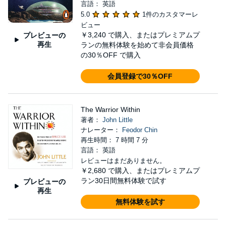
言語： 英語
5.0
1件のカスタマーレ
ビュー
￥3,240
で購入、またはプレミアムプ
プレビューの
再生
ランの無料体験を始めて非会員価格
の30％OFF で購入
会員登録で30％OFF
The Warrior Within
著者：
John Little
ナレーター：
Feodor Chin
再生時間： 7 時間 7 分
言語： 英語
レビューはまだありません。
￥2,680
で購入、またはプレミアムプ
ラン30日間無料体験で試す
プレビューの
再生
無料体験を試す