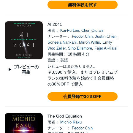
無料体験を試す
AI 2041
著者：
Kai-Fu Lee
,
Chen Qiufan
ナレーター：
Feodor Chin
,
Justin Chien
,
Soneela Nankani
,
Mirron Willis
,
Emily
Woo Zeller
,
Siho Ellsmore
,
Fajer Al-Kaisi
再生時間： 18 時間 4 分
言語： 英語
レビューはまだありません。
プレビューの
再生
￥3,390
で購入、またはプレミアムプ
ランの無料体験を始めて非会員価格
の30％OFF で購入
会員登録で30％OFF
The God Equation
著者：
Michio Kaku
ナレーター：
Feodor Chin