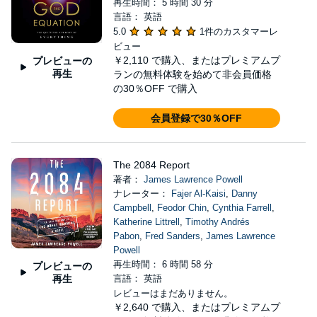
再生時間： 5 時間 30 分
言語： 英語
5.0
1件のカスタマーレ
ビュー
￥2,110
で購入、またはプレミアムプ
プレビューの
再生
ランの無料体験を始めて非会員価格
の30％OFF で購入
会員登録で30％OFF
The 2084 Report
著者：
James Lawrence Powell
ナレーター：
Fajer Al-Kaisi
,
Danny
Campbell
,
Feodor Chin
,
Cynthia Farrell
,
Katherine Littrell
,
Timothy Andrés
Pabon
,
Fred Sanders
,
James Lawrence
Powell
再生時間： 6 時間 58 分
プレビューの
再生
言語： 英語
レビューはまだありません。
￥2,640
で購入、またはプレミアムプ