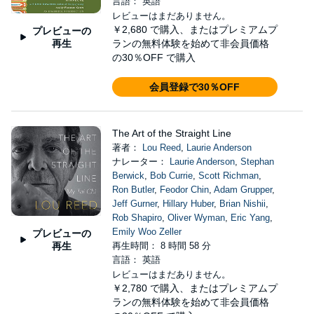
言語： 英語
レビューはまだありません。
￥2,680
で購入、またはプレミアムプ
プレビューの
再生
ランの無料体験を始めて非会員価格
の30％OFF で購入
会員登録で30％OFF
The Art of the Straight Line
著者：
Lou Reed
,
Laurie Anderson
ナレーター：
Laurie Anderson
,
Stephan
Berwick
,
Bob Currie
,
Scott Richman
,
Ron Butler
,
Feodor Chin
,
Adam Grupper
,
Jeff Gurner
,
Hillary Huber
,
Brian Nishii
,
Rob Shapiro
,
Oliver Wyman
,
Eric Yang
,
Emily Woo Zeller
プレビューの
再生
再生時間： 8 時間 58 分
言語： 英語
レビューはまだありません。
￥2,780
で購入、またはプレミアムプ
ランの無料体験を始めて非会員価格