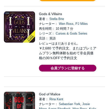
Gods & Villains
著者：
Stella Brie
ナレーター：
Wen Ross
,
PJ Miles
再生時間： 10 時間 7 分
シリーズ：
Curses & Gods Series
言語： 英語
レビューはまだありません。
￥2,680
で予約注文、またはプレミア
ムプラン無料体験を始めて非会員価
格の30％OFFで予約注文
会員プランに登録する
God of Malice
著者：
Rina Kent
ナレーター：
Sebastian York
,
Josie
Minor
,
Aaron Shedlock
,
Wen Ross
,
Kylie