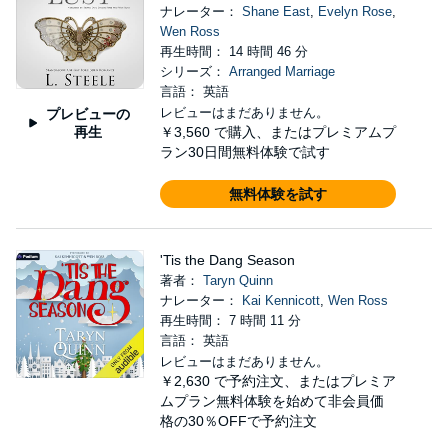
ナレーター：
Shane East
,
Evelyn Rose
,
Wen Ross
再生時間： 14 時間 46 分
シリーズ：
Arranged Marriage
言語： 英語
レビューはまだありません。
プレビューの
再生
￥3,560
で購入、またはプレミアムプ
ラン30日間無料体験で試す
無料体験を試す
'Tis the Dang Season
著者：
Taryn Quinn
ナレーター：
Kai Kennicott
,
Wen Ross
再生時間： 7 時間 11 分
言語： 英語
レビューはまだありません。
￥2,630
で予約注文、またはプレミア
ムプラン無料体験を始めて非会員価
格の30％OFFで予約注文