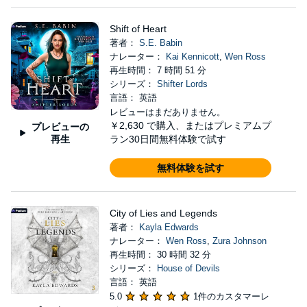
Shift of Heart
著者：
S.E. Babin
ナレーター：
Kai Kennicott
,
Wen Ross
再生時間： 7 時間 51 分
シリーズ：
Shifter Lords
言語： 英語
レビューはまだありません。
￥2,630
で購入、またはプレミアムプ
プレビューの
再生
ラン30日間無料体験で試す
無料体験を試す
City of Lies and Legends
著者：
Kayla Edwards
ナレーター：
Wen Ross
,
Zura Johnson
再生時間： 30 時間 32 分
シリーズ：
House of Devils
言語： 英語
5.0
1件のカスタマーレ