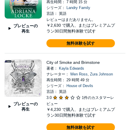
再生時間： 7 時間 15 分
シリーズ：
Landry Family
言語： 英語
レビューはまだありません。
￥2,630
で購入、またはプレミアムプ
プレビューの
再生
ラン30日間無料体験で試す
無料体験を試す
City of Smoke and Brimstone
著者：
Kayla Edwards
ナレーター：
Wen Ross
,
Zura Johnson
再生時間： 29 時間 49 分
シリーズ：
House of Devils
言語： 英語
3.0
1件のカスタマーレ
プレビューの
ビュー
再生
￥4,230
で購入、またはプレミアムプ
ラン30日間無料体験で試す
無料体験を試す