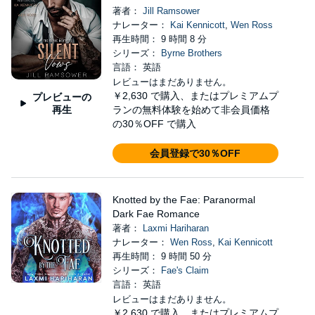
著者：
Jill Ramsower
ナレーター：
Kai Kennicott
,
Wen Ross
再生時間： 9 時間 8 分
シリーズ：
Byrne Brothers
言語： 英語
レビューはまだありません。
￥2,630
で購入、またはプレミアムプ
プレビューの
再生
ランの無料体験を始めて非会員価格
の30％OFF で購入
会員登録で30％OFF
Knotted by the Fae: Paranormal
Dark Fae Romance
著者：
Laxmi Hariharan
ナレーター：
Wen Ross
,
Kai Kennicott
再生時間： 9 時間 50 分
シリーズ：
Fae's Claim
言語： 英語
レビューはまだありません。
￥2,630
で購入、またはプレミアムプ