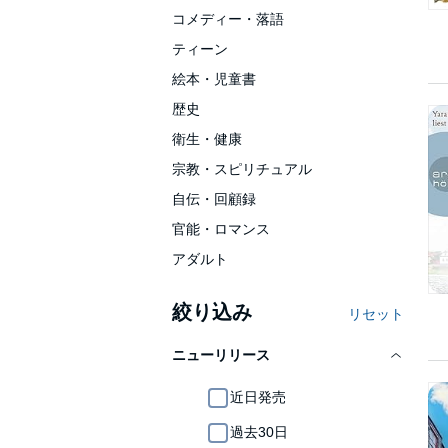
コメディー・落語
ティーン
絵本・児童書
歴史
衛生・健康
宗教・スピリチュアル
自伝・回顧録
官能・ロマンス
アダルト
絞り込み
リセット
ニューリリース
近日発売
過去30日