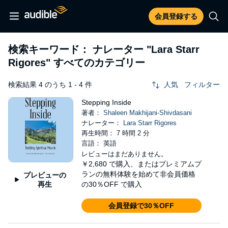
会員登録する
検索キーワード： ナレーター
"Lara Starr
Rigores"
すべてのカテゴリー
検索結果 4 のうち 1 - 4 件
人気
フィルター
Stepping Inside
著者：
Shaleen Makhijani-Shivdasani
ナレーター：
Lara Starr Rigores
再生時間： 7 時間 2 分
言語： 英語
レビューはまだありません。
￥2,680
で購入、またはプレミアムプ
ランの無料体験を始めて非会員価格
プレビューの
再生
の30％OFF で購入
会員登録で30％OFF