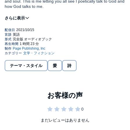
and soul. This is me letting you all see I poetically talk to God and
how God talks to me.
©2020 Page Publishing, Inc (P)2021 Audio Book Network
テーマ・スタイル
愛
詩
まだレビューはありません