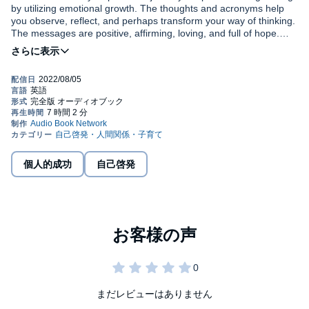
by utilizing emotional growth. The thoughts and acronyms help
you observe, reflect, and perhaps transform your way of thinking.
The messages are positive, affirming, loving, and full of hope.
Each day provides a morning and evening meditation designed to
©2021 Page Publishing Inc (P)2022 Audio Book Network
help you realize your true potential as a spiritual being having
human characteristics. Let the readings inspire positive thinking.
Let a path of positive thoughts lead you to positive words and
actions. Let the discovery begin….
個人的成功
自己啓発
まだレビューはありません