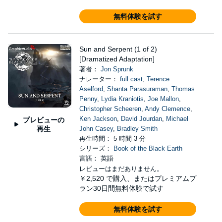
無料体験を試す
Sun and Serpent (1 of 2)
[Dramatized Adaptation]
著者：
Jon Sprunk
ナレーター：
full cast
,
Terence
Aselford
,
Shanta Parasuraman
,
Thomas
Penny
,
Lydia Kraniotis
,
Joe Mallon
,
Christopher Scheeren
,
Andy Clemence
,
Ken Jackson
,
David Jourdan
,
Michael
プレビューの
再生
John Casey
,
Bradley Smith
再生時間： 5 時間 3 分
シリーズ：
Book of the Black Earth
言語： 英語
レビューはまだありません。
￥2,520
で購入、またはプレミアムプ
ラン30日間無料体験で試す
無料体験を試す