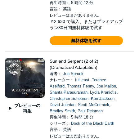
再生時間： 8 時間 12 分
言語： 英語
レビューはまだありません。
￥2,630
で購入、またはプレミアムプ
ラン30日間無料体験で試す
無料体験を試す
Sun and Serpent (2 of 2)
(Dramatized Adaptation)
著者：
Jon Sprunk
ナレーター：
full cast
,
Terence
Aselford
,
Thomas Penny
,
Joe Mallon
,
Shanta Parasuraman
,
Lydia Kraniotis
,
Christopher Scheeren
,
Ken Jackson
,
David Jourdan
,
Scott McCormick
,
プレビューの
再生
Bradley Smith
,
Paul Reisman
再生時間： 5 時間 18 分
シリーズ：
Book of the Black Earth
言語： 英語
レビューはまだありません。