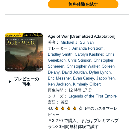
無料体験を試す
Age of War [Dramatized Adaptation]
著者：
Michael J. Sullivan
ナレーター：
Amanda Forstrom
,
Bradley Smith
,
Carolyn Kashner
,
Chris
Genebach
,
Chris Stinson
,
Christopher
Scheeren
,
Christopher Walker
,
Colleen
Delany
,
David Jourdan
,
Dylan Lynch
,
Eric Messner
,
Evan Casey
,
Jacob Yeh
,
プレビューの
再生
Ken Jackson
,
Kimberly Gilbert
再生時間： 12 時間 17 分
シリーズ：
Legends of the First Empire
言語： 英語
4.0
1件のカスタマーレ
ビュー
￥3,270
で購入、またはプレミアムプ
ラン30日間無料体験で試す