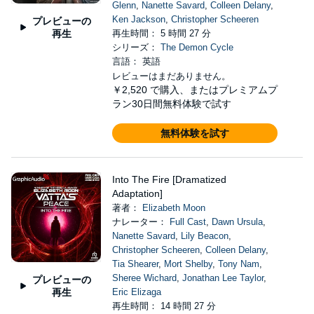
Glenn
,
Nanette Savard
,
Colleen Delany
,
Ken Jackson
,
Christopher Scheeren
プレビューの
再生
再生時間： 5 時間 27 分
シリーズ：
The Demon Cycle
言語： 英語
レビューはまだありません。
￥2,520
で購入、またはプレミアムプ
ラン30日間無料体験で試す
無料体験を試す
Into The Fire [Dramatized
Adaptation]
著者：
Elizabeth Moon
ナレーター：
Full Cast
,
Dawn Ursula
,
Nanette Savard
,
Lily Beacon
,
Christopher Scheeren
,
Colleen Delany
,
Tia Shearer
,
Mort Shelby
,
Tony Nam
,
Sheree Wichard
,
Jonathan Lee Taylor
,
プレビューの
再生
Eric Elizaga
再生時間： 14 時間 27 分