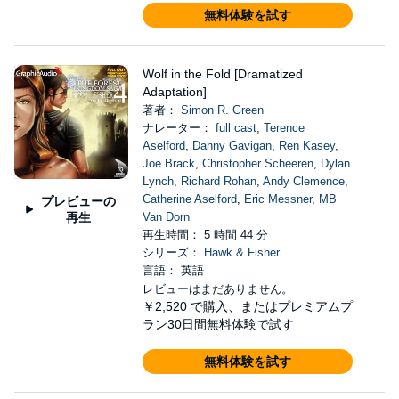
無料体験を試す
Wolf in the Fold [Dramatized
Adaptation]
著者：
Simon R. Green
ナレーター：
full cast
,
Terence
Aselford
,
Danny Gavigan
,
Ren Kasey
,
Joe Brack
,
Christopher Scheeren
,
Dylan
Lynch
,
Richard Rohan
,
Andy Clemence
,
Catherine Aselford
,
Eric Messner
,
MB
プレビューの
再生
Van Dorn
再生時間： 5 時間 44 分
シリーズ：
Hawk & Fisher
言語： 英語
レビューはまだありません。
￥2,520
で購入、またはプレミアムプ
ラン30日間無料体験で試す
無料体験を試す