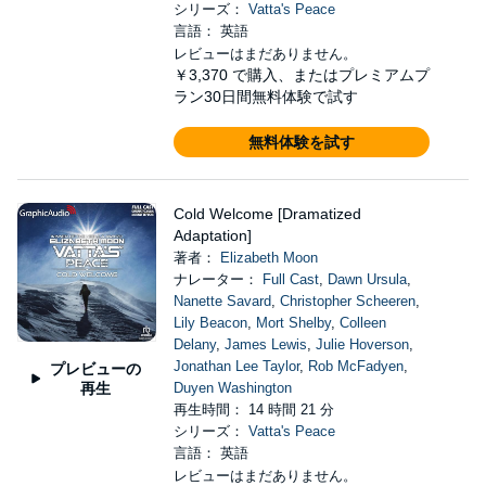
シリーズ：
Vatta's Peace
言語： 英語
レビューはまだありません。
￥3,370
で購入、またはプレミアムプ
ラン30日間無料体験で試す
無料体験を試す
Cold Welcome [Dramatized
Adaptation]
著者：
Elizabeth Moon
ナレーター：
Full Cast
,
Dawn Ursula
,
Nanette Savard
,
Christopher Scheeren
,
Lily Beacon
,
Mort Shelby
,
Colleen
Delany
,
James Lewis
,
Julie Hoverson
,
Jonathan Lee Taylor
,
Rob McFadyen
,
プレビューの
再生
Duyen Washington
再生時間： 14 時間 21 分
シリーズ：
Vatta's Peace
言語： 英語
レビューはまだありません。