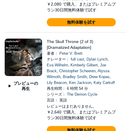
￥2,080
で購入、またはプレミアムプ
ラン30日間無料体験で試す
無料体験を試す
The Skull Throne (2 of 3)
[Dramatized Adaptation]
著者：
Peter V. Brett
ナレーター：
full cast
,
Dylan Lynch
,
Eva Wilhelm
,
Kimberly Gilbert
,
Joe
Brack
,
Christopher Scheeren
,
Alyssa
Wilmoth
,
Bradley Smith
,
Drew Kopas
,
Lily Beacon
,
Ken Jackson
,
Katy Carkuff
プレビューの
再生
再生時間： 6 時間 54 分
シリーズ：
The Demon Cycle
言語： 英語
レビューはまだありません。
￥2,640
で購入、またはプレミアムプ
ラン30日間無料体験で試す
無料体験を試す