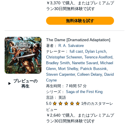
￥3,370
で購入、またはプレミアムプ
ラン30日間無料体験で試す
無料体験を試す
The Dame [Dramatized Adaptation]
著者：
R. A. Salvatore
ナレーター：
full cast
,
Dylan Lynch
,
Christopher Scheeren
,
Terence Aselford
,
Bradley Smith
,
Nanette Savard
,
Michael
Glenn
,
Mort Shelby
,
Patrick Bussink
,
Steven Carpenter
,
Colleen Delany
,
David
Coyne
プレビューの
再生
再生時間： 7 時間 57 分
シリーズ：
Saga of the First King
言語： 英語
5.0
1件のカスタマーレ
ビュー
￥2,640
で購入、またはプレミアムプ
ラン30日間無料体験で試す