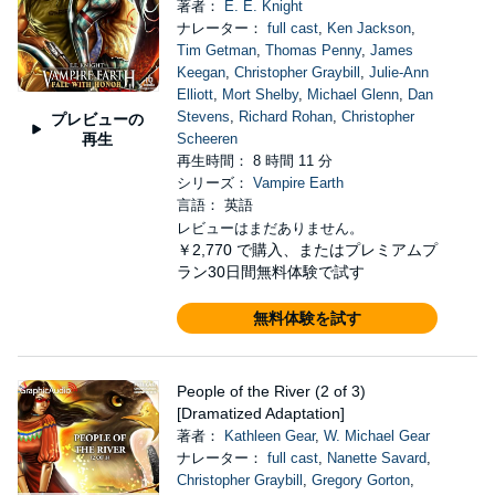
著者：
E. E. Knight
ナレーター：
full cast
,
Ken Jackson
,
Tim Getman
,
Thomas Penny
,
James
Keegan
,
Christopher Graybill
,
Julie-Ann
Elliott
,
Mort Shelby
,
Michael Glenn
,
Dan
Stevens
,
Richard Rohan
,
Christopher
プレビューの
再生
Scheeren
再生時間： 8 時間 11 分
シリーズ：
Vampire Earth
言語： 英語
レビューはまだありません。
￥2,770
で購入、またはプレミアムプ
ラン30日間無料体験で試す
無料体験を試す
People of the River (2 of 3)
[Dramatized Adaptation]
著者：
Kathleen Gear
,
W. Michael Gear
ナレーター：
full cast
,
Nanette Savard
,
Christopher Graybill
,
Gregory Gorton
,