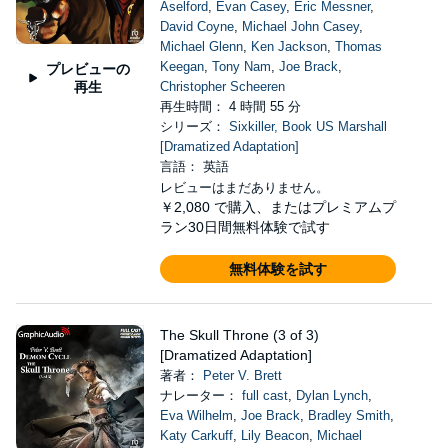
Aselford
,
Evan Casey
,
Eric Messner
,
David Coyne
,
Michael John Casey
,
Michael Glenn
,
Ken Jackson
,
Thomas
Keegan
,
Tony Nam
,
Joe Brack
,
プレビューの
再生
Christopher Scheeren
再生時間： 4 時間 55 分
シリーズ：
Sixkiller, Book US Marshall
[Dramatized Adaptation]
言語： 英語
レビューはまだありません。
￥2,080
で購入、またはプレミアムプ
ラン30日間無料体験で試す
無料体験を試す
The Skull Throne (3 of 3)
[Dramatized Adaptation]
著者：
Peter V. Brett
ナレーター：
full cast
,
Dylan Lynch
,
Eva Wilhelm
,
Joe Brack
,
Bradley Smith
,
Katy Carkuff
,
Lily Beacon
,
Michael