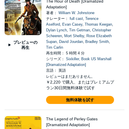
The Hour of Death [Dramatized
Adaptation]
著者：
William W. Johnstone
ナレーター：
full cast
,
Terence
Aselford
,
Evan Casey
,
Thomas Keegan
,
Dylan Lynch
,
Tim Getman
,
Christopher
Scheeren
,
Mort Shelby
,
Rose Elizabeth
Supan
,
David Jourdan
,
Bradley Smith
,
プレビューの
再生
Tim Carlin
再生時間： 5 時間 4 分
シリーズ：
Sixkiller, Book US Marshall
[Dramatized Adaptation]
言語： 英語
レビューはまだありません。
￥2,220
で購入、またはプレミアムプ
ラン30日間無料体験で試す
無料体験を試す
The Legend of Perley Gates
[Dramatized Adaptation]