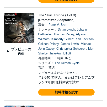
The Skull Throne (1 of 3)
[Dramatized Adaptation]
著者：
Peter V. Brett
ナレーター：
Dylan Lynch
,
Johann
Dettweiler
,
Thomas Penny
,
Alyssa
Wilmoth
,
Kimberly Gilbert
,
Ken Jackson
,
Colleen Delany
,
James Lewis
,
Michael
John Casey
,
Christopher Scheeren
,
Mort
プレビューの
再生
Shelby
,
Julie-Ann Elliott
再生時間： 6 時間 16 分
シリーズ：
The Demon Cycle
言語： 英語
レビューはまだありません。
￥2,640
で購入、またはプレミアムプ
ラン30日間無料体験で試す
無料体験を試す