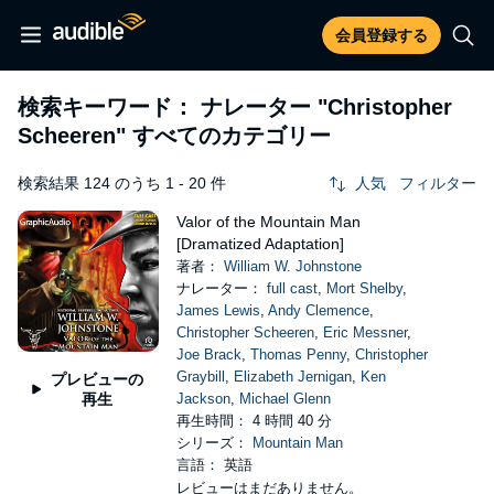
会員登録する
検索キーワード： ナレーター
"Christopher
Scheeren"
すべてのカテゴリー
検索結果 124 のうち 1 - 20 件
人気
フィルター
Valor of the Mountain Man
[Dramatized Adaptation]
著者：
William W. Johnstone
ナレーター：
full cast
,
Mort Shelby
,
James Lewis
,
Andy Clemence
,
Christopher Scheeren
,
Eric Messner
,
Joe Brack
,
Thomas Penny
,
Christopher
Graybill
,
Elizabeth Jernigan
,
Ken
プレビューの
再生
Jackson
,
Michael Glenn
再生時間： 4 時間 40 分
シリーズ：
Mountain Man
言語： 英語
レビューはまだありません。