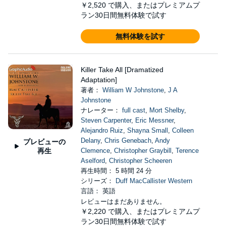
￥2,520
で購入、またはプレミアムプ
ラン30日間無料体験で試す
無料体験を試す
Killer Take All [Dramatized
Adaptation]
著者：
William W Johnstone
,
J A
Johnstone
ナレーター：
full cast
,
Mort Shelby
,
Steven Carpenter
,
Eric Messner
,
Alejandro Ruiz
,
Shayna Small
,
Colleen
Delany
,
Chris Genebach
,
Andy
プレビューの
再生
Clemence
,
Christopher Graybill
,
Terence
Aselford
,
Christopher Scheeren
再生時間： 5 時間 24 分
シリーズ：
Duff MacCallister Western
言語： 英語
レビューはまだありません。
￥2,220
で購入、またはプレミアムプ
ラン30日間無料体験で試す