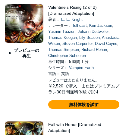
Valentine's Rising (2 of 2)
[Dramatized Adaptation]
著者：
E. E. Knight
ナレーター：
full cast
,
Ken Jackson
,
Yasmin Tuazon
,
Johann Dettweiler
,
Thomas Keegan
,
Lily Beacon
,
Anastasia
Wilson
,
Steven Carpenter
,
David Coyne
,
Thomas Simpson
,
Richard Rohan
,
プレビューの
再生
Christopher Scheeren
再生時間： 5 時間 1 分
シリーズ：
Vampire Earth
言語： 英語
レビューはまだありません。
￥2,520
で購入、またはプレミアムプ
ラン30日間無料体験で試す
無料体験を試す
Fall with Honor [Dramatized
Adaptation]