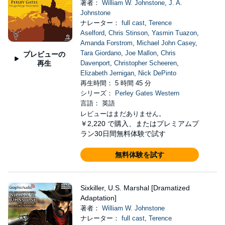
著者：
William W. Johnstone
,
J. A.
Johnstone
ナレーター：
full cast
,
Terence
Aselford
,
Chris Stinson
,
Yasmin Tuazon
,
Amanda Forstrom
,
Michael John Casey
,
Tara Giordano
,
Joe Mallon
,
Chris
プレビューの
再生
Davenport
,
Christopher Scheeren
,
Elizabeth Jernigan
,
Nick DePinto
再生時間： 5 時間 45 分
シリーズ：
Perley Gates Western
言語： 英語
レビューはまだありません。
￥2,220
で購入、またはプレミアムプ
ラン30日間無料体験で試す
無料体験を試す
Sixkiller, U.S. Marshal [Dramatized
Adaptation]
著者：
William W. Johnstone
ナレーター：
full cast
,
Terence