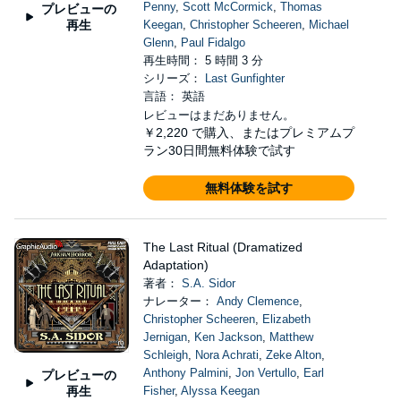
Penny
,
Scott McCormick
,
Thomas
プレビューの
再生
Keegan
,
Christopher Scheeren
,
Michael
Glenn
,
Paul Fidalgo
再生時間： 5 時間 3 分
シリーズ：
Last Gunfighter
言語： 英語
レビューはまだありません。
￥2,220
で購入、またはプレミアムプ
ラン30日間無料体験で試す
無料体験を試す
The Last Ritual (Dramatized
Adaptation)
著者：
S.A. Sidor
ナレーター：
Andy Clemence
,
Christopher Scheeren
,
Elizabeth
Jernigan
,
Ken Jackson
,
Matthew
Schleigh
,
Nora Achrati
,
Zeke Alton
,
Anthony Palmini
,
Jon Vertullo
,
Earl
プレビューの
再生
Fisher
,
Alyssa Keegan