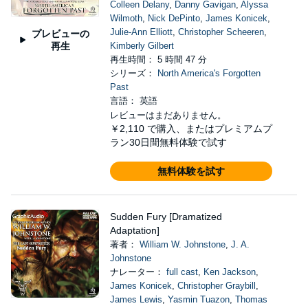
Colleen Delany
,
Danny Gavigan
,
Alyssa
Wilmoth
,
Nick DePinto
,
James Konicek
,
Julie-Ann Elliott
,
Christopher Scheeren
,
プレビューの
再生
Kimberly Gilbert
再生時間： 5 時間 47 分
シリーズ：
North America's Forgotten
Past
言語： 英語
レビューはまだありません。
￥2,110
で購入、またはプレミアムプ
ラン30日間無料体験で試す
無料体験を試す
Sudden Fury [Dramatized
Adaptation]
著者：
William W. Johnstone
,
J. A.
Johnstone
ナレーター：
full cast
,
Ken Jackson
,
James Konicek
,
Christopher Graybill
,
James Lewis
,
Yasmin Tuazon
,
Thomas