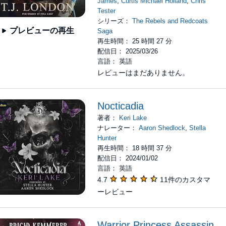
James
,
Curtis Michael Holland
,
Chris
Tester
シリーズ：
The Rebels and Redcoats
プレビューの再生
Saga
再生時間： 25 時間 27 分
配信日： 2025/03/26
言語： 英語
レビューはまだありません。
Nocticadia
著者：
Keri Lake
ナレーター：
Aaron Shedlock
,
Stella
Hunter
再生時間： 18 時間 37 分
配信日： 2024/01/02
言語： 英語
4.7
11件のカスタマ
ーレビュー
Warrior Princess Assassin