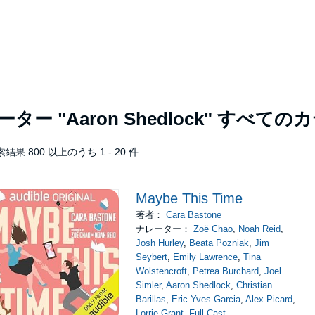
レーター
"Aaron Shedlock"
すべてのカ
結果 800 以上のうち 1 - 20 件
Maybe This Time
著者：
Cara Bastone
ナレーター：
Zoë Chao
,
Noah Reid
,
Josh Hurley
,
Beata Pozniak
,
Jim
Seybert
,
Emily Lawrence
,
Tina
Wolstencroft
,
Petrea Burchard
,
Joel
Simler
,
Aaron Shedlock
,
Christian
Barillas
,
Eric Yves Garcia
,
Alex Picard
,
Lorrie Grant
,
Full Cast