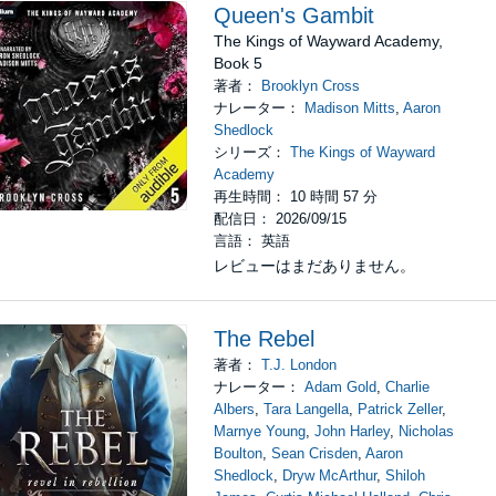
Queen's Gambit
The Kings of Wayward Academy,
Book 5
著者：
Brooklyn Cross
ナレーター：
Madison Mitts
,
Aaron
Shedlock
シリーズ：
The Kings of Wayward
Academy
再生時間： 10 時間 57 分
配信日： 2026/09/15
言語： 英語
レビューはまだありません。
The Rebel
著者：
T.J. London
ナレーター：
Adam Gold
,
Charlie
Albers
,
Tara Langella
,
Patrick Zeller
,
Marnye Young
,
John Harley
,
Nicholas
Boulton
,
Sean Crisden
,
Aaron
Shedlock
,
Dryw McArthur
,
Shiloh