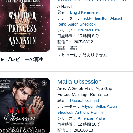
A Novel
著者：
Brigid Kemmerer
ナレーター：
Teddy Hamilton
,
Abigail
Reno
,
Aaron Shedlock
シリーズ：
Braided Fate
再生時間： 15 時間 8 分
配信日： 2025/08/12
言語： 英語
レビューはまだありません。
プレビューの再生
Mafia Obsession
Ares: A Greek Mafia Age Gap
Forced Marriage Romance
著者：
Deborah Garland
ナレーター：
Allyson Voller
,
Aaron
Shedlock
,
Anthony Palmini
シリーズ：
American Mafia
再生時間： 12 時間 26 分
配信日： 2026/08/13