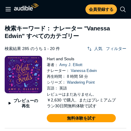
会員登録する
検索キーワード： ナレーター
"Vanessa
Edwin"
すべてのカテゴリー
検索結果 285 のうち 1 - 20 件
人気
フィルター
Hart and Souls
著者：
Amy J. Elliott
ナレーター：
Vanessa Edwin
再生時間： 8 時間 58 分
シリーズ：
Wandering Point
言語： 英語
レビューはまだありません。
￥2,630
で購入、またはプレミアムプ
プレビューの
再生
ラン30日間無料体験で試す
無料体験を試す