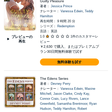
Guilty Pleasure
著者：
Jessica Prince
ナレーター：
Vanessa Edwin
,
Teddy
Hamilton
再生時間： 9 時間 20 分
シリーズ：
Redemption
言語： 英語
1.0
1件のカスタマーレ
プレビューの
再生
ビュー
￥2,630
で購入、またはプレミアムプ
ラン30日間無料体験で試す
無料体験を試す
The Edens Series
著者：
Devney Perry
ナレーター：
Vanessa Edwin
,
Maxine
Mitchell
,
Jason Clarke
,
Cindy Kay
,
Connor Crais
,
Lucy Rivers
,
Lance
Greenfield
,
Samantha Brentmoor
,
Ryan
Hudson
,
Teddy Hamilton
,
Robert