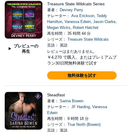
Treasure State Wildcats Series
著者：
Devney Perry
ナレーター：
Ava Erickson
,
Teddy
Hamilton
,
Vanessa Edwin
,
Jason Clarke
,
Megan Wicks
,
Robert Hatchet
再生時間： 35 時間 44 分
シリーズ：
Treasure State Wildcats
言語： 英語
プレビューの
再生
レビューはまだありません。
￥4,270
で購入、またはプレミアムプ
ラン30日間無料体験で試す
無料体験を試す
Steadfast
著者：
Sarina Bowen
ナレーター：
JF Harding
,
Vanessa
Edwin
再生時間： 9 時間 18 分
シリーズ：
True North (Bowen)
言語： 英語