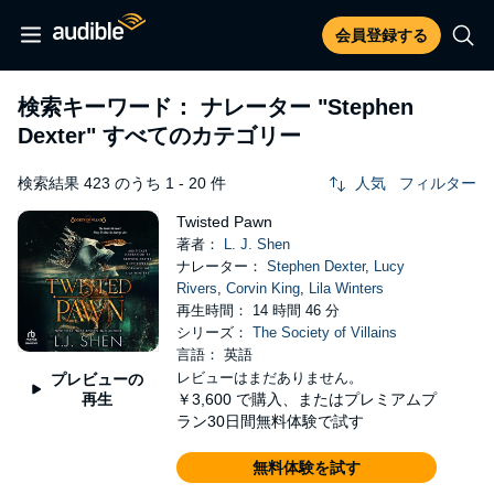
会員登録する
検索キーワード： ナレーター
"Stephen
Dexter"
すべてのカテゴリー
検索結果 423 のうち 1 - 20 件
人気
フィルター
Twisted Pawn
著者：
L. J. Shen
ナレーター：
Stephen Dexter
,
Lucy
Rivers
,
Corvin King
,
Lila Winters
再生時間： 14 時間 46 分
シリーズ：
The Society of Villains
言語： 英語
レビューはまだありません。
プレビューの
再生
￥3,600
で購入、またはプレミアムプ
ラン30日間無料体験で試す
無料体験を試す