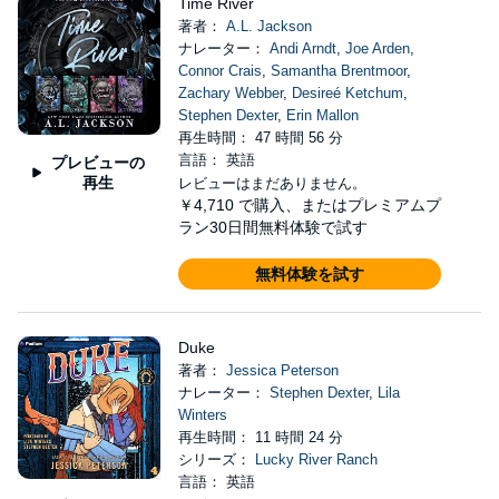
Time River
著者：
A.L. Jackson
ナレーター：
Andi Arndt
,
Joe Arden
,
Connor Crais
,
Samantha Brentmoor
,
Zachary Webber
,
Desireé Ketchum
,
Stephen Dexter
,
Erin Mallon
再生時間： 47 時間 56 分
言語： 英語
プレビューの
再生
レビューはまだありません。
￥4,710
で購入、またはプレミアムプ
ラン30日間無料体験で試す
無料体験を試す
Duke
著者：
Jessica Peterson
ナレーター：
Stephen Dexter
,
Lila
Winters
再生時間： 11 時間 24 分
シリーズ：
Lucky River Ranch
言語： 英語