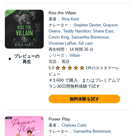
Kiss the Villain
著者：
Rina Kent
ナレーター：
Stephen Dexter
,
Grayson
Owens
,
Teddy Hamilton
,
Shane East
,
Corvin King
,
Samantha Brentmoor
,
Vivienne LaRue
,
full cast
再生時間： 14 時間 26 分
シリーズ：
Villain
プレビューの
再生
言語： 英語
5.0
1件のカスタマーレ
ビュー
￥3,600
で購入、またはプレミアムプ
ラン30日間無料体験で試す
無料体験を試す
Power Play
著者：
Chelsea Curto
ナレーター：
Samantha Brentmoor
,