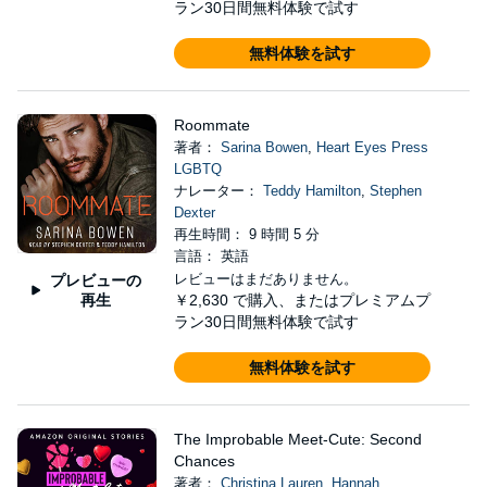
ラン30日間無料体験で試す
無料体験を試す
Roommate
著者：
Sarina Bowen
,
Heart Eyes Press
LGBTQ
ナレーター：
Teddy Hamilton
,
Stephen
Dexter
再生時間： 9 時間 5 分
言語： 英語
レビューはまだありません。
プレビューの
再生
￥2,630
で購入、またはプレミアムプ
ラン30日間無料体験で試す
無料体験を試す
The Improbable Meet-Cute: Second
Chances
著者：
Christina Lauren
,
Hannah