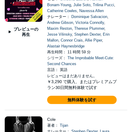
Bonam-Young
,
Julie Soto
,
Trilina Pucci
,
Catherine Cowles
,
Navessa Allen
ナレーター：
Dominique Salvacion
,
Andrew Gibson
,
Victoria Connolly
,
Maxim Reston
,
Therese Plummer
,
プレビューの
再生
Jesse Vilinsky
,
Stephen Dexter
,
Erin
Mallon
,
Connor Crais
,
Allie Piper
,
Alastair Haynesbridge
再生時間： 11 時間 59 分
シリーズ：
The Improbable Meet-Cute:
Second Chances
言語： 英語
レビューはまだありません。
￥3,290
で購入、またはプレミアムプ
ラン30日間無料体験で試す
無料体験を試す
Cole
著者：
Tijan
ナレーター：
Stephen Dexter
,
Laura