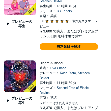
Stephen Dexter
再生時間： 13 時間 46 分
シリーズ：
D.C. Stars
言語： 英語
5.0
1件のカスタマーレ
プレビューの
再生
ビュー
￥3,600
で購入、またはプレミアムプ
ラン30日間無料体験で試す
無料体験を試す
Bloom & Blood
著者：
Eva Chase
ナレーター：
Rose Dioro
,
Stephen
Dexter
再生時間： 11 時間 59 分
シリーズ：
Second Fate of Elodie
Devine
言語： 英語
プレビューの
再生
レビューはまだありません。
￥3,370
で購入、またはプレミアムプ