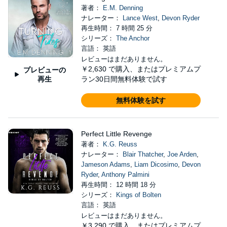
著者：
E.M. Denning
ナレーター：
Lance West
,
Devon Ryder
再生時間： 7 時間 25 分
シリーズ：
The Anchor
言語： 英語
レビューはまだありません。
￥2,630
で購入、またはプレミアムプ
プレビューの
再生
ラン30日間無料体験で試す
無料体験を試す
Perfect Little Revenge
著者：
K.G. Reuss
ナレーター：
Blair Thatcher
,
Joe Arden
,
Jameson Adams
,
Liam Dicosimo
,
Devon
Ryder
,
Anthony Palmini
再生時間： 12 時間 18 分
シリーズ：
Kings of Bolten
言語： 英語
レビューはまだありません。
￥3,290
で購入、またはプレミアムプ