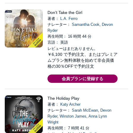
Don't Take the Girl
著者：
L.A. Ferro
ナレーター：
Samantha Cook
,
Devon
Ryder
再生時間： 16 時間 44 分
言語： 英語
レビューはまだありません。
￥6,100
で予約注文、またはプレミア
ムプラン無料体験を始めて非会員価
格の30％OFFで予約注文
会員プランに登録する
The Holiday Play
著者：
Katy Archer
ナレーター：
Sarah McEwan
,
Devon
Ryder
,
Winston James
,
Anna Lynn
Wright
再生時間： 7 時間 41 分