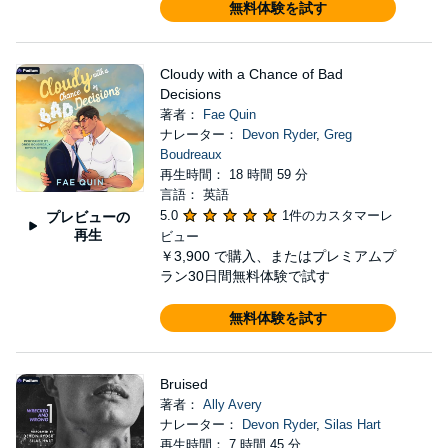
無料体験を試す
Cloudy with a Chance of Bad
Decisions
著者：
Fae Quin
ナレーター：
Devon Ryder
,
Greg
Boudreaux
再生時間： 18 時間 59 分
言語： 英語
5.0
1件のカスタマーレ
プレビューの
再生
ビュー
￥3,900
で購入、またはプレミアムプ
ラン30日間無料体験で試す
無料体験を試す
Bruised
著者：
Ally Avery
ナレーター：
Devon Ryder
,
Silas Hart
再生時間： 7 時間 45 分