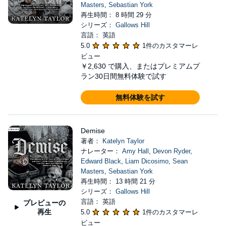
Masters
,
Sebastian York
再生時間： 8 時間 29 分
シリーズ：
Gallows Hill
言語： 英語
5.0
1件のカスタマーレ
ビュー
￥2,630
で購入、またはプレミアムプ
ラン30日間無料体験で試す
無料体験を試す
Demise
著者：
Katelyn Taylor
ナレーター：
Amy Hall
,
Devon Ryder
,
Edward Black
,
Liam Dicosimo
,
Sean
Masters
,
Sebastian York
再生時間： 13 時間 21 分
シリーズ：
Gallows Hill
言語： 英語
プレビューの
再生
5.0
1件のカスタマーレ
ビュー