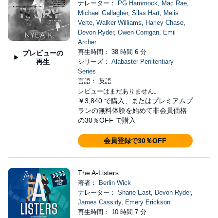
ナレーター：
PG Hammock
,
Mac Rae
,
Michael Gallagher
,
Silas Hart
,
Melis
Verte
,
Walker Williams
,
Harley Chase
,
Devon Ryder
,
Owen Corrigan
,
Emil
Archer
再生時間： 38 時間 6 分
プレビューの
再生
シリーズ：
Alabaster Penitentiary
Series
言語： 英語
レビューはまだありません。
￥3,840
で購入、またはプレミアムプ
ランの無料体験を始めて非会員価格
の30％OFF で購入
会員登録で30％OFF
The A-Listers
著者：
Berlin Wick
ナレーター：
Shane East
,
Devon Ryder
,
James Cassidy
,
Emery Erickson
再生時間： 10 時間 7 分