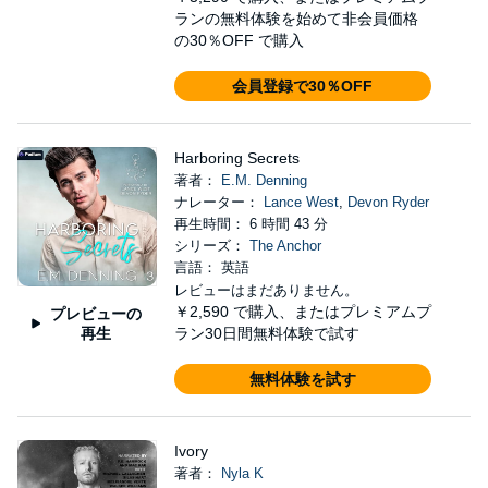
ランの無料体験を始めて非会員価格
の30％OFF で購入
会員登録で30％OFF
Harboring Secrets
著者：
E.M. Denning
ナレーター：
Lance West
,
Devon Ryder
再生時間： 6 時間 43 分
シリーズ：
The Anchor
言語： 英語
レビューはまだありません。
￥2,590
で購入、またはプレミアムプ
プレビューの
再生
ラン30日間無料体験で試す
無料体験を試す
Ivory
著者：
Nyla K