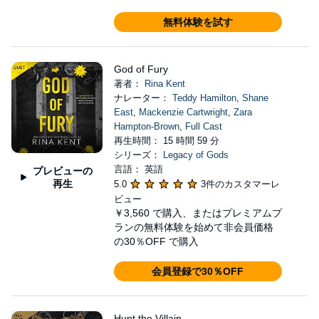
無料体験を試す
God of Fury
著者：
Rina Kent
ナレーター：
Teddy Hamilton
,
Shane
East
,
Mackenzie Cartwright
,
Zara
Hampton-Brown
,
Full Cast
再生時間： 15 時間 59 分
シリーズ：
Legacy of Gods
言語： 英語
プレビューの
再生
5.0
3件のカスタマーレ
ビュー
￥3,560
で購入、またはプレミアムプ
ランの無料体験を始めて非会員価格
の30％OFF で購入
会員登録で30％OFF
Hunt the Villain