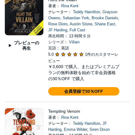
著者：
Rina Kent
ナレーター：
Teddy Hamilton
,
Grayson
Owens
,
Sebastian York
,
Brooke Daniels
,
Rose Dioro
,
Austin Stone
,
Shane East
,
JF Harding
,
Full Cast
再生時間： 13 時間 6 分
シリーズ：
Villain
プレビューの
再生
言語： 英語
5.0
1件のカスタマーレ
ビュー
￥3,600
で購入、またはプレミアムプ
ランの無料体験を始めて非会員価格
の30％OFF で購入
会員登録で30％OFF
Tempting Venom
著者：
Rina Kent
ナレーター：
Teddy Hamilton
,
JF
Harding
,
Emma Wilder
,
Siren Dixon