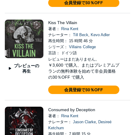
会員登録で30％OFF
Kiss The Villain
著者：
Rina Kent
ナレーター：
Till Beck
,
Kevo Adler
再生時間： 15 時間 46 分
シリーズ：
Villains College
言語： ドイツ語
レビューはまだありません。
￥3,600
で購入、またはプレミアムプ
プレビューの
再生
ランの無料体験を始めて非会員価格
の30％OFF で購入
会員登録で30％OFF
Consumed by Deception
著者：
Rina Kent
ナレーター：
Jason Clarke
,
Desireé
Ketchum
再生時間： 7 時間 15 分