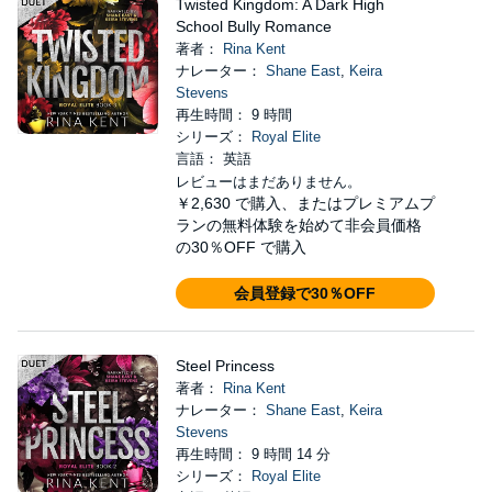
Twisted Kingdom: A Dark High
School Bully Romance
著者：
Rina Kent
ナレーター：
Shane East
,
Keira
Stevens
再生時間： 9 時間
シリーズ：
Royal Elite
言語： 英語
レビューはまだありません。
￥2,630
で購入、またはプレミアムプ
ランの無料体験を始めて非会員価格
の30％OFF で購入
会員登録で30％OFF
Steel Princess
著者：
Rina Kent
ナレーター：
Shane East
,
Keira
Stevens
再生時間： 9 時間 14 分
シリーズ：
Royal Elite