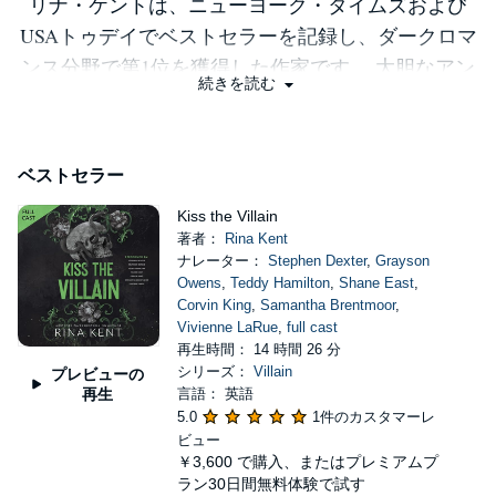
リナ・ケントは、ニューヨーク・タイムズおよび
USAトゥデイでベストセラーを記録し、ダークロマ
ンス分野で第1位を獲得した作家です。 大胆なアン
続きを読む
チヒーローや魅力的なヴィランを描くことで知られ
る彼女は、本来なら心を惹かれてはいけないはずの
人物たちとの、抗いがたい愛を丁寧に紡ぎ出しま
ベストセラー
す。作品にはほのかな闇と切なさ、そして胸を高鳴
Kiss the Villain
らせる強い感情が繊細に織り込まれています。 広
著者：
Rina Kent
がり続ける“リナ・ユニバース”で新たな物語を生み
ナレーター：
Stephen Dexter
,
Grayson
出していないときは、ロンドンで穏やかな私生活を
Owens
,
Teddy Hamilton
,
Shane East
,
Corvin King
,
Samantha Brentmoor
,
送り、旅を楽しみながら、愛する猫たちとの時間を
Vivienne LaRue
,
full cast
大切にしています。
再生時間： 14 時間 26 分
シリーズ：
Villain
プレビューの
再生
言語： 英語
5.0
1件のカスタマーレ
ビュー
￥3,600
で購入、またはプレミアムプ
ラン30日間無料体験で試す