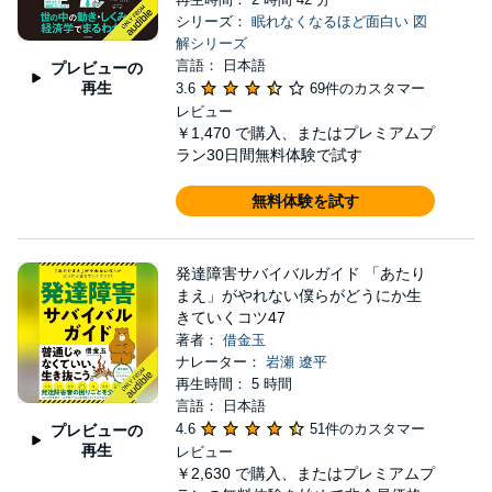
シリーズ：
眠れなくなるほど面白い 図
解シリーズ
言語： 日本語
プレビューの
再生
3.6
69件のカスタマー
レビュー
￥1,470
で購入、またはプレミアムプ
ラン30日間無料体験で試す
無料体験を試す
発達障害サバイバルガイド 「あたり
まえ」がやれない僕らがどうにか生
きていくコツ47
著者：
借金玉
ナレーター：
岩瀬 遼平
再生時間： 5 時間
言語： 日本語
4.6
51件のカスタマー
プレビューの
再生
レビュー
￥2,630
で購入、またはプレミアムプ