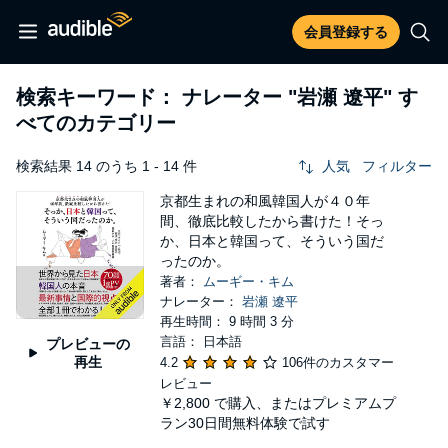
会員登録する
検索キーワード： ナレーター
"岩瀬 遼平"
す
べてのカテゴリー
検索結果 14 のうち 1 - 14 件
人気
フィルター
京都生まれの和風韓国人が４０年
間、徹底比較したから書けた！そっ
か、日本と韓国って、そういう国だ
ったのか。
著者：
ムーギー・キム
ナレーター：
岩瀬 遼平
再生時間： 9 時間 3 分
言語： 日本語
プレビューの
再生
4.2
106件のカスタマー
レビュー
￥2,800
で購入、またはプレミアムプ
ラン30日間無料体験で試す