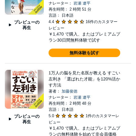
ナレーター：
岩瀬 遼平
再生時間： 2 時間 51 分
言語： 日本語
4.4
16件のカスタマー
プレビューの
再生
レビュー
￥1,470
で購入、またはプレミアムプ
ラン30日間無料体験で試す
無料体験を試す
1万人の脳を見た名医が教える すごい
左利き 「選ばれた才能」を120%活か
す方法
著者：
加藤俊徳
ナレーター：
岩瀬 遼平
再生時間： 2 時間 48 分
言語： 日本語
5.0
1件のカスタマーレ
プレビューの
再生
ビュー
￥1,470
で購入、またはプレミアムプ
ランの無料体験を始めて非会員価格