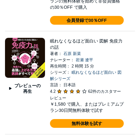
ランの無料体験を始めて非会員価格
の30％OFF で購入
会員登録で30％OFF
眠れなくなるほど面白い 図解 免疫力
の話
著者：
石原 新菜
ナレーター：
岩瀬 遼平
再生時間： 2 時間 15 分
シリーズ：
眠れなくなるほど面白い 図
解シリーズ
言語： 日本語
プレビューの
再生
4.2
62件のカスタマー
レビュー
￥1,580
で購入、またはプレミアムプ
ラン30日間無料体験で試す
無料体験を試す