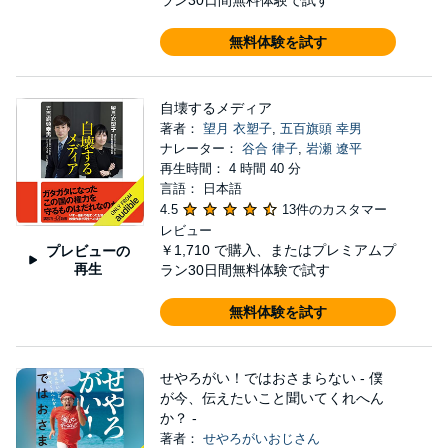
ラン30日間無料体験で試す
無料体験を試す
自壊するメディア
著者：
望月 衣塑子
,
五百旗頭 幸男
ナレーター：
谷合 律子
,
岩瀬 遼平
再生時間： 4 時間 40 分
言語： 日本語
4.5
13件のカスタマー
レビュー
￥1,710
で購入、またはプレミアムプ
プレビューの
再生
ラン30日間無料体験で試す
無料体験を試す
せやろがい！ではおさまらない - 僕
が今、伝えたいこと聞いてくれへん
か？ -
著者：
せやろがいおじさん