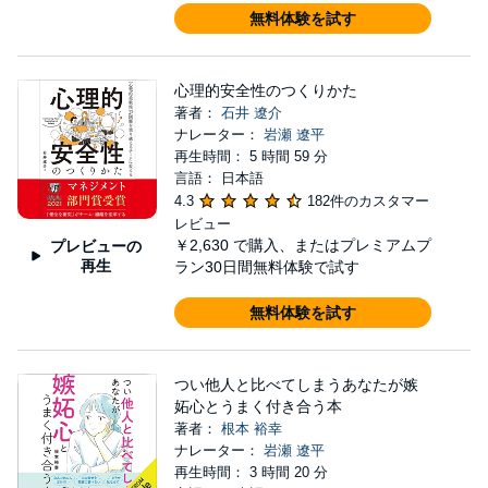
無料体験を試す
心理的安全性のつくりかた
著者：
石井 遼介
ナレーター：
岩瀬 遼平
再生時間： 5 時間 59 分
言語： 日本語
4.3
182件のカスタマー
レビュー
￥2,630
で購入、またはプレミアムプ
プレビューの
再生
ラン30日間無料体験で試す
無料体験を試す
つい他人と比べてしまうあなたが嫉
妬心とうまく付き合う本
著者：
根本 裕幸
ナレーター：
岩瀬 遼平
再生時間： 3 時間 20 分