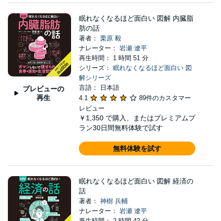
眠れなくなるほど面白い 図解 内臓脂
肪の話
著者：
栗原 毅
ナレーター：
岩瀬 遼平
再生時間： 1 時間 51 分
シリーズ：
眠れなくなるほど面白い 図
解シリーズ
言語： 日本語
プレビューの
再生
4.1
89件のカスタマー
レビュー
￥1,350
で購入、またはプレミアムプ
ラン30日間無料体験で試す
無料体験を試す
眠れなくなるほど面白い 図解 経済の
話
著者：
神樹 兵輔
ナレーター：
岩瀬 遼平
再生時間： 2 時間 42 分