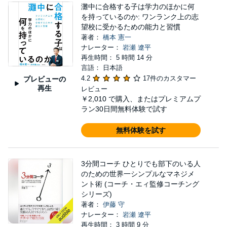
灘中に合格する子は学力のほかに何
を持っているのか: ワンランク上の志
望校に受かるための能力と習慣
著者：
橋本 憲一
ナレーター：
岩瀬 遼平
再生時間： 5 時間 14 分
言語： 日本語
4.2
17件のカスタマー
プレビューの
再生
レビュー
￥2,010
で購入、またはプレミアムプ
ラン30日間無料体験で試す
無料体験を試す
3分間コーチ ひとりでも部下のいる人
のための世界一シンプルなマネジメ
ント術 (コーチ・エィ監修コーチング
シリーズ)
著者：
伊藤 守
ナレーター：
岩瀬 遼平
再生時間： 3 時間 9 分