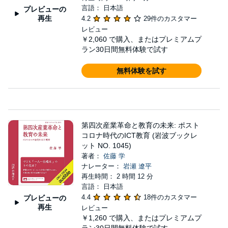
言語： 日本語
プレビューの
再生
4.2
29件のカスタマー
レビュー
￥2,060
で購入、またはプレミアムプ
ラン30日間無料体験で試す
無料体験を試す
第四次産業革命と教育の未来: ポスト
コロナ時代のICT教育 (岩波ブックレ
ット NO. 1045)
著者：
佐藤 学
ナレーター：
岩瀬 遼平
再生時間： 2 時間 12 分
言語： 日本語
4.4
18件のカスタマー
プレビューの
再生
レビュー
￥1,260
で購入、またはプレミアムプ