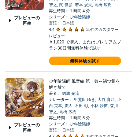
智之
,
関 俊彦
,
若本 規夫
,
高橋 広樹
再生時間： 1 時間 4 分
シリーズ：
少年陰陽師
プレビューの
再生
言語： 日本語
4.4
35件のカスタマー
レビュー
￥1,020
で購入、またはプレミアムプ
ラン30日間無料体験で試す
無料体験を試す
少年陰陽師 風音編 第一巻～禍つ鎖を
解き放て
著者：
結城 光流
ナレーター：
甲斐田 ゆき
,
大谷 育江
,
小
西 克幸
,
麦人
,
石田 彰
,
小林 沙苗
,
森川
智之
,
高橋 広樹
再生時間： 1 時間 8 分
シリーズ：
少年陰陽師
プレビューの
再生
言語： 日本語
4.7
18件のカスタマー