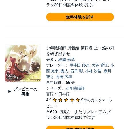
ラン30日間無料体験で試す
無料体験を試す
少年陰陽師 風音編 第四巻 上～焔の刃
を研ぎ澄ませ
著者：
結城 光流
ナレーター：
甲斐田 ゆき
,
大谷 育江
,
小
西 克幸
,
麦人
,
石田 彰
,
小林 沙苗
,
森川
智之
,
高橋 広樹
再生時間： 56 分
シリーズ：
少年陰陽師
プレビューの
再生
言語： 日本語
4.9
9件のカスタマーレ
ビュー
￥620
で購入、またはプレミアムプ
ラン30日間無料体験で試す