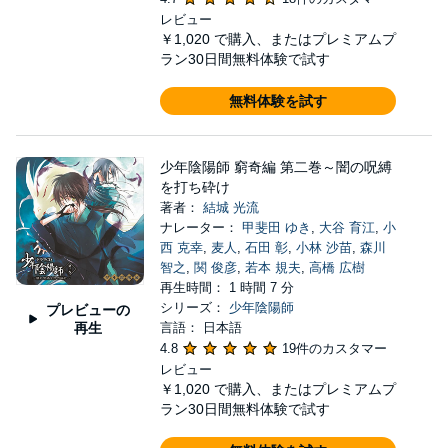
レビュー
￥1,020
で購入、またはプレミアムプ
ラン30日間無料体験で試す
無料体験を試す
少年陰陽師 窮奇編 第二巻～闇の呪縛
を打ち砕け
著者：
結城 光流
ナレーター：
甲斐田 ゆき
,
大谷 育江
,
小
西 克幸
,
麦人
,
石田 彰
,
小林 沙苗
,
森川
智之
,
関 俊彦
,
若本 規夫
,
高橋 広樹
再生時間： 1 時間 7 分
シリーズ：
少年陰陽師
プレビューの
再生
言語： 日本語
4.8
19件のカスタマー
レビュー
￥1,020
で購入、またはプレミアムプ
ラン30日間無料体験で試す