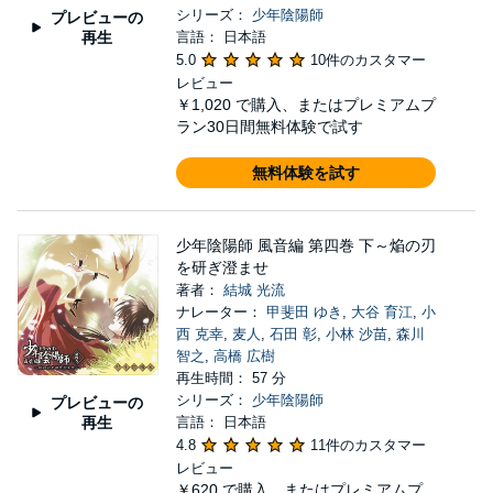
シリーズ：
少年陰陽師
プレビューの
再生
言語： 日本語
5.0
10件のカスタマー
レビュー
￥1,020
で購入、またはプレミアムプ
ラン30日間無料体験で試す
無料体験を試す
少年陰陽師 風音編 第四巻 下～焔の刃
を研ぎ澄ませ
著者：
結城 光流
ナレーター：
甲斐田 ゆき
,
大谷 育江
,
小
西 克幸
,
麦人
,
石田 彰
,
小林 沙苗
,
森川
智之
,
高橋 広樹
再生時間： 57 分
シリーズ：
少年陰陽師
プレビューの
再生
言語： 日本語
4.8
11件のカスタマー
レビュー
￥620
で購入、またはプレミアムプ