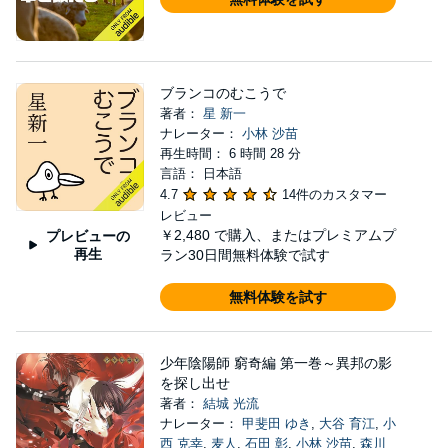
ブランコのむこうで
著者：
星 新一
ナレーター：
小林 沙苗
再生時間： 6 時間 28 分
言語： 日本語
4.7
14件のカスタマー
レビュー
￥2,480
で購入、またはプレミアムプ
プレビューの
再生
ラン30日間無料体験で試す
無料体験を試す
少年陰陽師 窮奇編 第一巻～異邦の影
を探し出せ
著者：
結城 光流
ナレーター：
甲斐田 ゆき
,
大谷 育江
,
小
西 克幸
,
麦人
,
石田 彰
,
小林 沙苗
,
森川