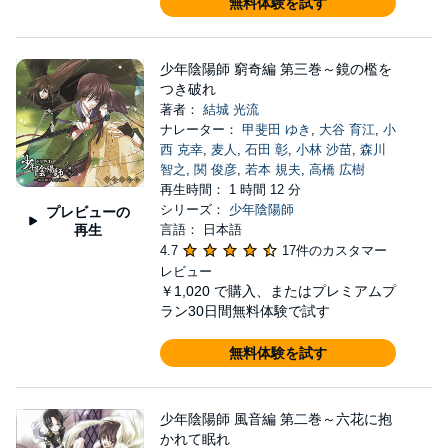
無料体験を試す
少年陰陽師 窮奇編 第三巻～鏡の檻を
つき破れ
著者：
結城 光流
ナレーター：
甲斐田 ゆき
,
大谷 育江
,
小
西 克幸
,
麦人
,
石田 彰
,
小林 沙苗
,
森川
智之
,
関 俊彦
,
若本 規夫
,
高橋 広樹
再生時間： 1 時間 12 分
シリーズ：
少年陰陽師
プレビューの
再生
言語： 日本語
4.7
17件のカスタマー
レビュー
￥1,020
で購入、またはプレミアムプ
ラン30日間無料体験で試す
無料体験を試す
少年陰陽師 風音編 第二巻～六花に抱
かれて眠れ