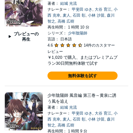
著者：
結城 光流
ナレーター：
甲斐田 ゆき
,
大谷 育江
,
小
西 克幸
,
麦人
,
石田 彰
,
小林 沙苗
,
森川
智之
,
高橋 広樹
再生時間： 1 時間 10 分
シリーズ：
少年陰陽師
プレビューの
再生
言語： 日本語
4.6
14件のカスタマー
レビュー
￥1,020
で購入、またはプレミアムプ
ラン30日間無料体験で試す
無料体験を試す
少年陰陽師 風音編 第三巻～黄泉に誘
う風を追え
著者：
結城 光流
ナレーター：
甲斐田 ゆき
,
大谷 育江
,
小
西 克幸
,
麦人
,
石田 彰
,
小林 沙苗
,
森川
智之
,
高橋 広樹
再生時間： 1 時間 9 分