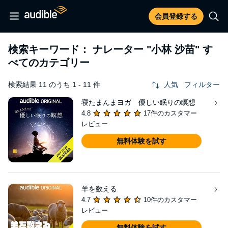
会員登録する
検索キーワード： ナレーター
"小林 沙苗"
す
べてのカテゴリー
検索結果 11 のうち 1 - 11 件
人気
フィルター
寝たまんまヨガ 優しい眠りの瞑想
4.8
17件のカスタマー
レビュー
無料体験を試す
羊を数える
4.7
10件のカスタマー
レビュー
無料体験を試す