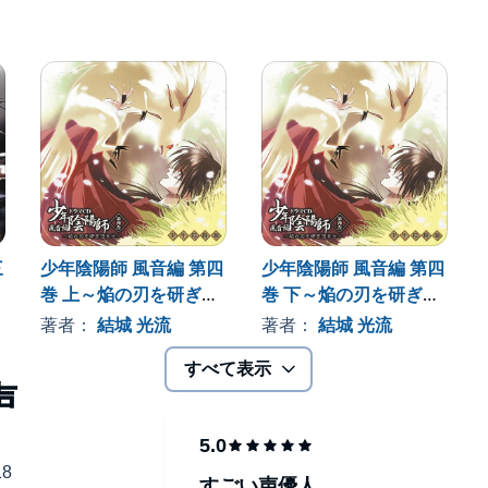
三
少年陰陽師 風音編 第四
少年陰陽師 風音編 第四
巻 上～焔の刃を研ぎ澄
巻 下～焔の刃を研ぎ澄
ませ
ませ
著者：
結城 光流
著者：
結城 光流
すべて表示
すごい声優人