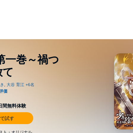
 第一巻～禍つ
放て
0日間無料体験
で試す
スト・オリジナル