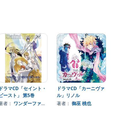
ドラマCD「セイント・
ドラマCD「カーニヴァ
ドラマ
ビースト」 第5巻
ル」リノル
ビース
著者：
ワンダーファーム
著者：
御巫 桃也
著者