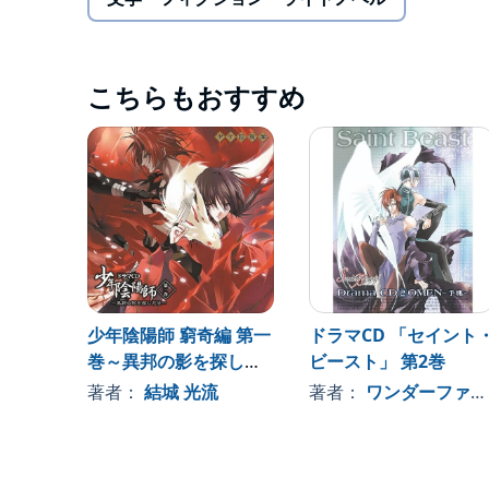
こちらもおすすめ
少年陰陽師 窮奇編 第一
ドラマCD 「セイント
巻～異邦の影を探し出
ビースト」 第2巻
せ
著者：
結城 光流
著者：
ワンダーファーム