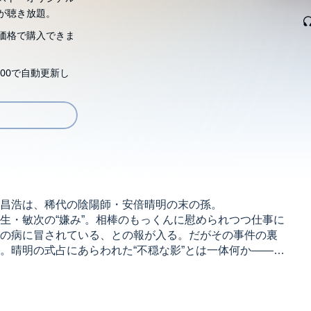
が聴き放題。
価格で購入できま
00で自動更新し
倍昌浩は、稀代の陰陽師・安倍晴明の末の孫。
生・敏次の“嫌み”。相棒のもっくんに慰められつつ仕事に
の病に冒されている、との報が入る。だがその事件の裏
。晴明の式占にあらわれた“不穏な影”とは一体何か――。