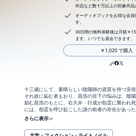
作品など数十万以上の対象作品
オーディオブックをお得な会員
す。
30日間の無料体験後は月額￥15
ます。いつでも退会できます。
￥1,020 で購入
十三歳にして、素晴らしい陰陽師の資質を持つ安
それ故に妬む者もおり、昌浩の目下の悩みは、陰陽
励む昌浩のもとに、右大弁・行成が怨霊に襲われ死
には、怨霊を呼び起こした謎の術者の存在があった
（C）2002,2005 結城光流・あさぎ桜／角川書店
文学・フィクション・ライトノベル