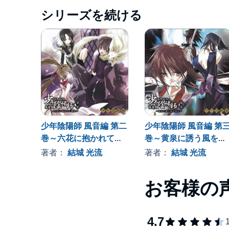
シリーズを続ける
少年陰陽師 風音編 第二
少年陰陽師 風音編 第
巻～六花に抱かれて眠
巻～黄泉に誘う風を追
れ
え
著者：
結城 光流
著者：
結城 光流