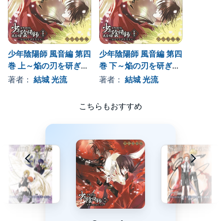
少年陰陽師 風音編 第四
少年陰陽師 風音編 第四
巻 上～焔の刃を研ぎ澄
巻 下～焔の刃を研ぎ澄
ませ
ませ
著者：
結城 光流
著者：
結城 光流
こちらもおすすめ