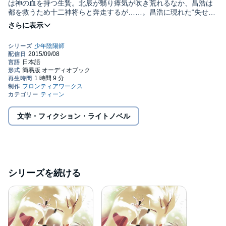
は神の血を持つ生贄。北辰が翳り瘴気が吹き荒れるなか、昌浩は
都を救うため十二神将らと奔走するが……。昌浩に現れた“失せも
のの相は一体何を意味するのか―――。2003,2005 結城光流・あ
さぎ桜／角川書店
文学・フィクション・ライトノベル
シリーズを続ける