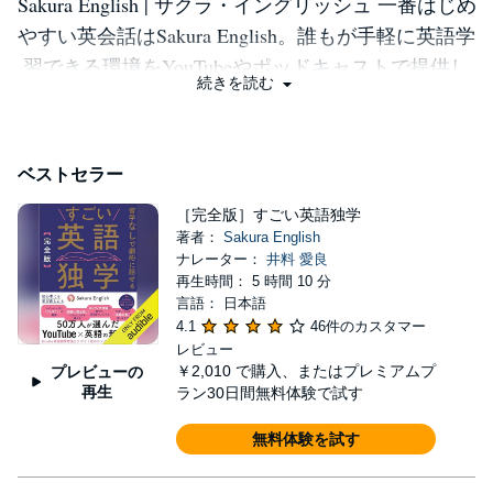
Sakura English | サクラ・イングリッシュ 一番はじめ
やすい英会話はSakura English。誰もが手軽に英語学
習できる環境をYouTubeやポッドキャストで提供し
続きを読む
ています。 YouTube チャンネル登録60万人 Spotify
Podcastランキング1位獲得(2023年) Amazonにて
Kindle書籍ベストセラー
ベストセラー
［完全版］すごい英語独学
著者：
Sakura English
ナレーター：
井料 愛良
再生時間： 5 時間 10 分
言語： 日本語
4.1
46件のカスタマー
レビュー
￥2,010
で購入、またはプレミアムプ
プレビューの
再生
ラン30日間無料体験で試す
無料体験を試す