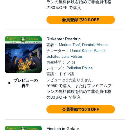
ランの無料体験を始めて非会員価格
の30％OFF で購入
会員登録で30％OFF
Riskanter Roadtrip
著者：
Markus Topf
,
Dominik Ahrens
ナレーター：
Daniel Käser
,
Patrick
Schäfer
,
Julia Fölster
再生時間： 54 分
シリーズ：
Pollution Police
言語： ドイツ語
レビューはまだありません。
プレビューの
再生
￥950
で購入、またはプレミアムプ
ランの無料体験を始めて非会員価格
の30％OFF で購入
会員登録で30％OFF
Einstein in Gefahr