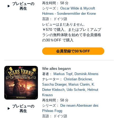
再生時間： 58 分
プレビューの
再生
シリーズ：
Oscar Wilde & Mycroft
Holmes - Sonderermittler der Krone
言語： ドイツ語
レビューはまだありません。
￥570
で購入、またはプレミアムプ
ランの無料体験を始めて非会員価格
の30％OFF で購入
会員登録で30％OFF
Wie alles begann
著者：
Markus Topf
,
Dominik Ahrens
ナレーター：
Christian Brückner
,
Sascha Draeger
,
Marius Clarén
,
K.
Dieter Klebsch
,
Udo Schenk
,
Helmut
Krauss
再生時間： 58 分
シリーズ：
Die neuen Abenteuer des
プレビューの
再生
Phileas Fogg
言語： ドイツ語