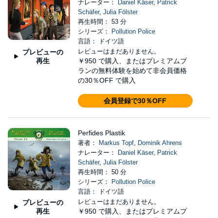
ナレーター：
Daniel Käser
,
Patrick
Schäfer
,
Julia Fölster
再生時間： 53 分
シリーズ：
Pollution Police
言語： ドイツ語
レビューはまだありません。
プレビューの
再生
￥950
で購入、またはプレミアムプ
ランの無料体験を始めて非会員価格
の30％OFF で購入
会員登録で30％OFF
Perfides Plastik
著者：
Markus Topf
,
Dominik Ahrens
ナレーター：
Daniel Käser
,
Patrick
Schäfer
,
Julia Fölster
再生時間： 50 分
シリーズ：
Pollution Police
言語： ドイツ語
レビューはまだありません。
プレビューの
再生
￥950
で購入、またはプレミアムプ