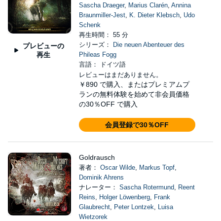
Sascha Draeger
,
Marius Clarén
,
Annina
Braunmiller-Jest
,
K. Dieter Klebsch
,
Udo
Schenk
再生時間： 55 分
シリーズ：
Die neuen Abenteuer des
プレビューの
再生
Phileas Fogg
言語： ドイツ語
レビューはまだありません。
￥890
で購入、またはプレミアムプ
ランの無料体験を始めて非会員価格
の30％OFF で購入
会員登録で30％OFF
Goldrausch
著者：
Oscar Wilde
,
Markus Topf
,
Dominik Ahrens
ナレーター：
Sascha Rotermund
,
Reent
Reins
,
Holger Löwenberg
,
Frank
Glaubrecht
,
Peter Lontzek
,
Luisa
Wietzorek