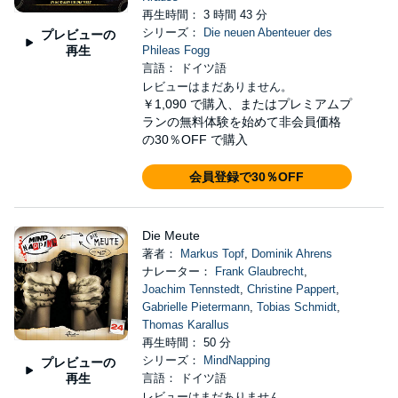
再生時間： 3 時間 43 分
シリーズ：
Die neuen Abenteuer des
プレビューの
再生
Phileas Fogg
言語： ドイツ語
レビューはまだありません。
￥1,090
で購入、またはプレミアムプ
ランの無料体験を始めて非会員価格
の30％OFF で購入
会員登録で30％OFF
Die Meute
著者：
Markus Topf
,
Dominik Ahrens
ナレーター：
Frank Glaubrecht
,
Joachim Tennstedt
,
Christine Pappert
,
Gabrielle Pietermann
,
Tobias Schmidt
,
Thomas Karallus
再生時間： 50 分
シリーズ：
MindNapping
プレビューの
再生
言語： ドイツ語
レビューはまだありません。