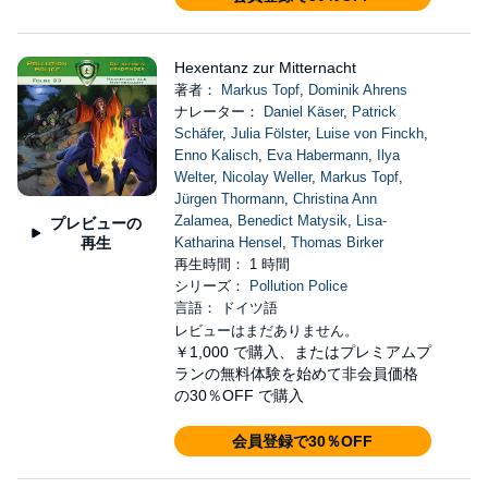
Hexentanz zur Mitternacht
著者：
Markus Topf
,
Dominik Ahrens
ナレーター：
Daniel Käser
,
Patrick
Schäfer
,
Julia Fölster
,
Luise von Finckh
,
Enno Kalisch
,
Eva Habermann
,
Ilya
Welter
,
Nicolay Weller
,
Markus Topf
,
Jürgen Thormann
,
Christina Ann
Zalamea
,
Benedict Matysik
,
Lisa-
プレビューの
再生
Katharina Hensel
,
Thomas Birker
再生時間： 1 時間
シリーズ：
Pollution Police
言語： ドイツ語
レビューはまだありません。
￥1,000
で購入、またはプレミアムプ
ランの無料体験を始めて非会員価格
の30％OFF で購入
会員登録で30％OFF