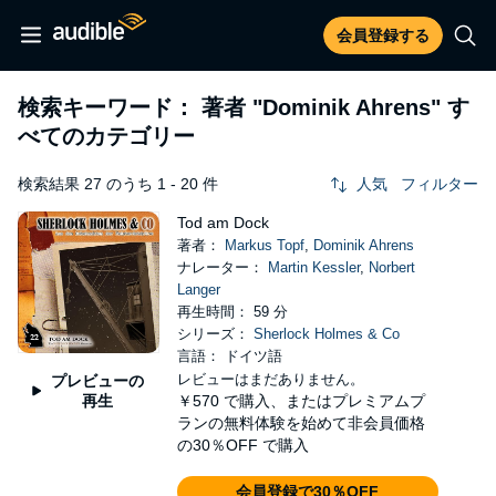
会員登録する
検索キーワード： 著者
"Dominik Ahrens"
す
べてのカテゴリー
検索結果 27 のうち 1 - 20 件
人気
フィルター
Tod am Dock
著者：
Markus Topf
,
Dominik Ahrens
ナレーター：
Martin Kessler
,
Norbert
Langer
再生時間： 59 分
シリーズ：
Sherlock Holmes & Co
言語： ドイツ語
レビューはまだありません。
プレビューの
再生
￥570
で購入、またはプレミアムプ
ランの無料体験を始めて非会員価格
の30％OFF で購入
会員登録で30％OFF