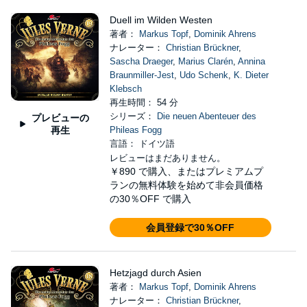
Duell im Wilden Westen
著者：
Markus Topf
,
Dominik Ahrens
ナレーター：
Christian Brückner
,
Sascha Draeger
,
Marius Clarén
,
Annina
Braunmiller-Jest
,
Udo Schenk
,
K. Dieter
Klebsch
再生時間： 54 分
シリーズ：
Die neuen Abenteuer des
プレビューの
再生
Phileas Fogg
言語： ドイツ語
レビューはまだありません。
￥890
で購入、またはプレミアムプ
ランの無料体験を始めて非会員価格
の30％OFF で購入
会員登録で30％OFF
Hetzjagd durch Asien
著者：
Markus Topf
,
Dominik Ahrens
ナレーター：
Christian Brückner
,