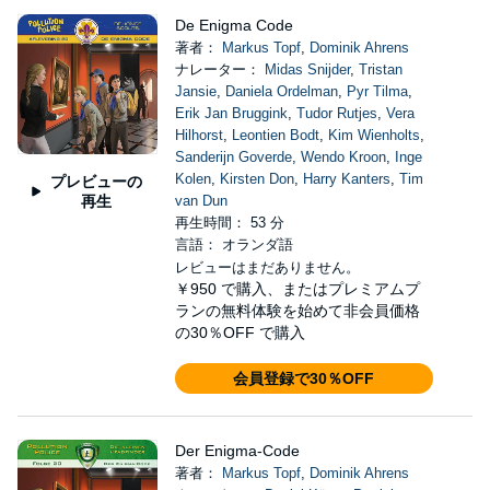
De Enigma Code
著者：
Markus Topf
,
Dominik Ahrens
ナレーター：
Midas Snijder
,
Tristan
Jansie
,
Daniela Ordelman
,
Pyr Tilma
,
Erik Jan Bruggink
,
Tudor Rutjes
,
Vera
Hilhorst
,
Leontien Bodt
,
Kim Wienholts
,
Sanderijn Goverde
,
Wendo Kroon
,
Inge
Kolen
,
Kirsten Don
,
Harry Kanters
,
Tim
プレビューの
再生
van Dun
再生時間： 53 分
言語： オランダ語
レビューはまだありません。
￥950
で購入、またはプレミアムプ
ランの無料体験を始めて非会員価格
の30％OFF で購入
会員登録で30％OFF
Der Enigma-Code
著者：
Markus Topf
,
Dominik Ahrens