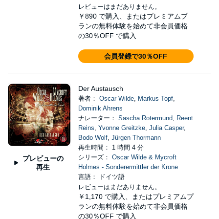
レビューはまだありません。
￥890
で購入、またはプレミアムプ
ランの無料体験を始めて非会員価格
の30％OFF で購入
会員登録で30％OFF
Der Austausch
著者：
Oscar Wilde
,
Markus Topf
,
Dominik Ahrens
ナレーター：
Sascha Rotermund
,
Reent
Reins
,
Yvonne Greitzke
,
Julia Casper
,
Bodo Wolf
,
Jürgen Thormann
再生時間： 1 時間 4 分
シリーズ：
Oscar Wilde & Mycroft
プレビューの
再生
Holmes - Sonderermittler der Krone
言語： ドイツ語
レビューはまだありません。
￥1,170
で購入、またはプレミアムプ
ランの無料体験を始めて非会員価格
の30％OFF で購入