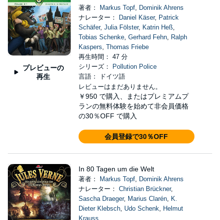
著者：
Markus Topf
,
Dominik Ahrens
ナレーター：
Daniel Käser
,
Patrick
Schäfer
,
Julia Fölster
,
Katrin Heß
,
Tobias Schenke
,
Gerhard Fehn
,
Ralph
Kaspers
,
Thomas Friebe
再生時間： 47 分
シリーズ：
Pollution Police
プレビューの
再生
言語： ドイツ語
レビューはまだありません。
￥950
で購入、またはプレミアムプ
ランの無料体験を始めて非会員価格
の30％OFF で購入
会員登録で30％OFF
In 80 Tagen um die Welt
著者：
Markus Topf
,
Dominik Ahrens
ナレーター：
Christian Brückner
,
Sascha Draeger
,
Marius Clarén
,
K.
Dieter Klebsch
,
Udo Schenk
,
Helmut
Krauss