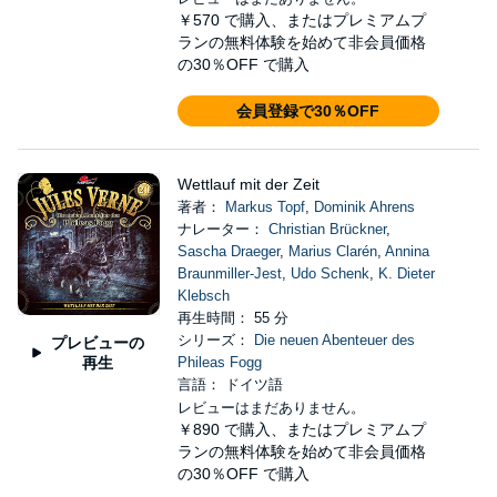
￥570
で購入、またはプレミアムプ
ランの無料体験を始めて非会員価格
の30％OFF で購入
会員登録で30％OFF
Wettlauf mit der Zeit
著者：
Markus Topf
,
Dominik Ahrens
ナレーター：
Christian Brückner
,
Sascha Draeger
,
Marius Clarén
,
Annina
Braunmiller-Jest
,
Udo Schenk
,
K. Dieter
Klebsch
再生時間： 55 分
シリーズ：
Die neuen Abenteuer des
プレビューの
再生
Phileas Fogg
言語： ドイツ語
レビューはまだありません。
￥890
で購入、またはプレミアムプ
ランの無料体験を始めて非会員価格
の30％OFF で購入