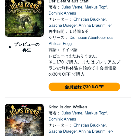
Der Elefant aus Stahl
著者：
Jules Verne
,
Markus Topf
,
Dominik Ahrens
ナレーター：
Christian Brückner
,
Sascha Draeger
,
Annina Braunmiller
再生時間： 1 時間 5 分
シリーズ：
Die neuen Abenteuer des
Phileas Fogg
プレビューの
再生
言語： ドイツ語
レビューはまだありません。
￥1,170
で購入、またはプレミアムプ
ランの無料体験を始めて非会員価格
の30％OFF で購入
会員登録で30％OFF
Krieg in den Wolken
著者：
Jules Verne
,
Markus Topf
,
Dominik Ahrens
ナレーター：
Christian Brückner
,
Sascha Draeger
,
Annina Braunmiller-