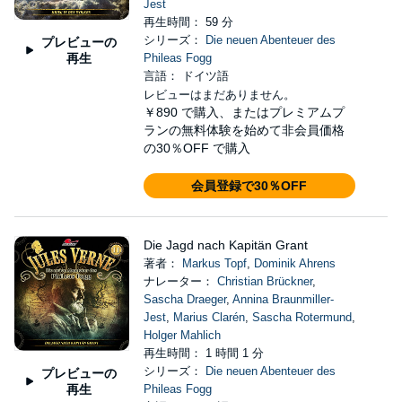
Jest
再生時間： 59 分
シリーズ：
Die neuen Abenteuer des
プレビューの
再生
Phileas Fogg
言語： ドイツ語
レビューはまだありません。
￥890
で購入、またはプレミアムプ
ランの無料体験を始めて非会員価格
の30％OFF で購入
会員登録で30％OFF
Die Jagd nach Kapitän Grant
著者：
Markus Topf
,
Dominik Ahrens
ナレーター：
Christian Brückner
,
Sascha Draeger
,
Annina Braunmiller-
Jest
,
Marius Clarén
,
Sascha Rotermund
,
Holger Mahlich
再生時間： 1 時間 1 分
シリーズ：
Die neuen Abenteuer des
プレビューの
再生
Phileas Fogg