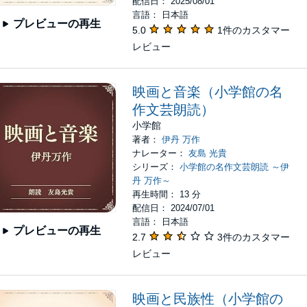
配信日： 2025/08/01
言語： 日本語
プレビューの再生
5.0
1件のカスタマー
レビュー
映画と音楽（小学館の名
作文芸朗読）
小学館
著者：
伊丹 万作
ナレーター：
友島 光貴
シリーズ：
小学館の名作文芸朗読 ～伊
丹 万作～
再生時間： 13 分
配信日： 2024/07/01
言語： 日本語
プレビューの再生
2.7
3件のカスタマー
レビュー
映画と民族性（小学館の