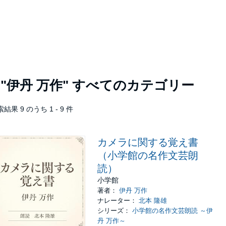
者
"伊丹 万作"
すべてのカテゴリー
結果 9 のうち 1 - 9 件
カメラに関する覚え書
（小学館の名作文芸朗
読）
小学館
著者：
伊丹 万作
ナレーター：
北本 隆雄
シリーズ：
小学館の名作文芸朗読 ～伊
丹 万作～