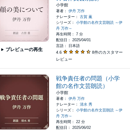
小学館
著者：
伊丹 万作
ナレーター：
古賀 薫
シリーズ：
小学館の名作文芸朗読 ～伊
丹 万作～
再生時間： 7 分
配信日： 2025/04/01
言語： 日本語
プレビューの再生
4.6
8件のカスタマー
レビュー
戦争責任者の問題（小学
館の名作文芸朗読）
小学館
著者：
伊丹 万作
ナレーター：
清水 秀
シリーズ：
小学館の名作文芸朗読 ～伊
丹 万作～
再生時間： 22 分
配信日： 2025/06/02