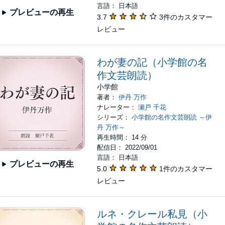
言語： 日本語
プレビューの再生
3.7
3件のカスタマー
レビュー
わが妻の記（小学館の名
作文芸朗読）
小学館
著者：
伊丹 万作
ナレーター：
瀬戸 千花
シリーズ：
小学館の名作文芸朗読 ～伊
丹 万作～
再生時間： 14 分
配信日： 2022/09/01
言語： 日本語
プレビューの再生
5.0
1件のカスタマー
レビュー
ルネ・クレール私見（小