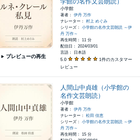
学館の名作文芸朗読）
小学館
著者：
伊丹 万作
ナレーター：
村上 めぐみ
シリーズ：
小学館の名作文芸朗読 ～伊
丹 万作～
再生時間： 11 分
配信日： 2024/03/01
言語： 日本語
プレビューの再生
5.0
1件のカスタマー
レビュー
人間山中貞雄（小学館の
名作文芸朗読）
小学館
著者：
伊丹 万作
ナレーター：
松田 佳恵
シリーズ：
小学館の名作文芸朗読 ～伊
丹 万作～
再生時間： 15 分