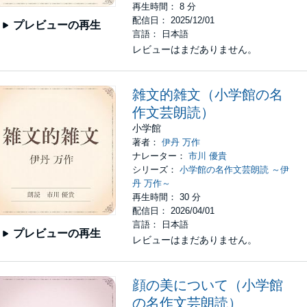
再生時間： 8 分
配信日： 2025/12/01
プレビューの再生
言語： 日本語
レビューはまだありません。
雑文的雑文（小学館の名
作文芸朗読）
小学館
著者：
伊丹 万作
ナレーター：
市川 優貴
シリーズ：
小学館の名作文芸朗読 ～伊
丹 万作～
再生時間： 30 分
配信日： 2026/04/01
言語： 日本語
プレビューの再生
レビューはまだありません。
顔の美について（小学館
の名作文芸朗読）