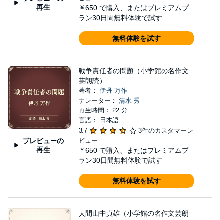
再生
￥650
で購入、またはプレミアムプ
ラン30日間無料体験で試す
無料体験を試す
戦争責任者の問題（小学館の名作文
芸朗読）
著者：
伊丹 万作
ナレーター：
清水 秀
再生時間： 22 分
言語： 日本語
3.7
3件のカスタマーレ
プレビューの
ビュー
再生
￥650
で購入、またはプレミアムプ
ラン30日間無料体験で試す
無料体験を試す
人間山中貞雄（小学館の名作文芸朗