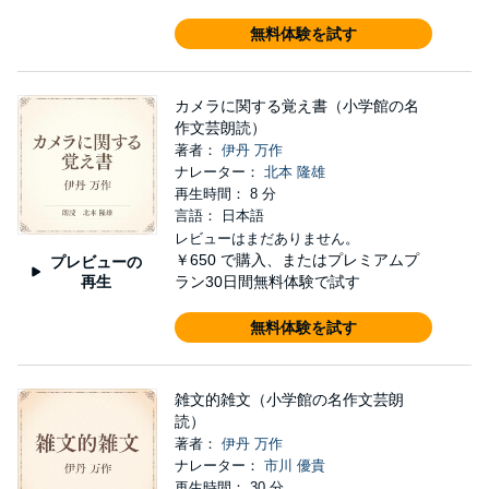
無料体験を試す
カメラに関する覚え書（小学館の名
作文芸朗読）
著者：
伊丹 万作
ナレーター：
北本 隆雄
再生時間： 8 分
言語： 日本語
レビューはまだありません。
￥650
で購入、またはプレミアムプ
プレビューの
再生
ラン30日間無料体験で試す
無料体験を試す
雑文的雑文（小学館の名作文芸朗
読）
著者：
伊丹 万作
ナレーター：
市川 優貴
再生時間： 30 分