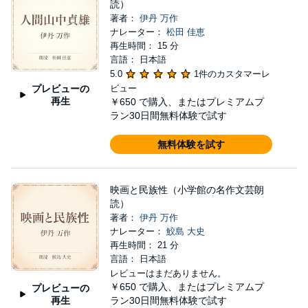
読）
著者：
伊丹 万作
ナレーター：
松田 佳恵
再生時間： 15 分
言語： 日本語
5.0
1件のカスタマーレ
プレビューの
ビュー
再生
￥650
で購入、またはプレミアムプ
ラン30日間無料体験で試す
無料体験を試す
映画と民族性（小学館の名作文芸朗
読）
著者：
伊丹 万作
ナレーター：
鮫島 大史
再生時間： 21 分
言語： 日本語
レビューはまだありません。
￥650
で購入、またはプレミアムプ
プレビューの
再生
ラン30日間無料体験で試す