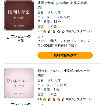
映画と音楽（小学館の名作文芸朗
読）
著者：
伊丹 万作
ナレーター：
友島 光貴
再生時間： 13 分
言語： 日本語
2.7
3件のカスタマーレ
プレビューの
ビュー
再生
￥650
で購入、またはプレミアムプ
ラン30日間無料体験で試す
無料体験を試す
顔の美について（小学館の名作文芸
朗読）
著者：
伊丹 万作
ナレーター：
古賀 薫
再生時間： 7 分
言語： 日本語
4.6
8件のカスタマーレ
プレビューの
ビュー