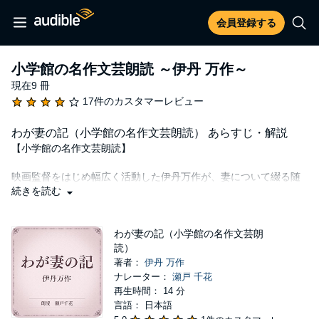
会員登録する
小学館の名作文芸朗読 ～伊丹 万作～
現在9 冊
17件のカスタマーレビュー
わが妻の記（小学館の名作文芸朗読） あらすじ・解説
【小学館の名作文芸朗読】
映画監督をはじめ幅広く活動した伊丹万作が、妻について綴る随
筆。既に四十四歳だが、若い頃は「今よりずっとずっと美しかっ
続きを読む
た」と。家計、育児、裁縫、掃除、料理など、主婦としての手腕
から、衣服、読書、映画などの趣味に至るまで、詳細に語る。行
儀や作法を直そうと思い戦ってきたが、根負けしてしまった。亭
わが妻の記（小学館の名作文芸朗
主というものは、妻をもらうことはできても作ることはできない
読）
と悟る。
著者：
伊丹 万作
ナレーター：
瀬戸 千花
Public Domain (P)エイトリンクス
再生時間： 14 分
言語： 日本語